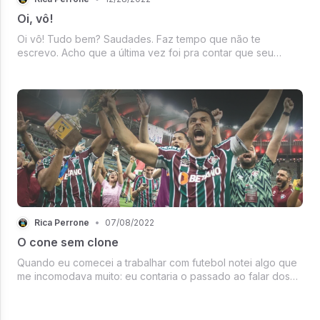
Oi, vô!
Oi vô! Tudo bem? Saudades. Faz tempo que não te
escrevo. Acho que a última vez foi pra contar que seu
Palmeiras havia sido campeão. O que, aliás, continua sendo.
Você adoraria estar aqui.
Rica Perrone
•
07/08/2022
O cone sem clone
Quando eu comecei a trabalhar com futebol notei algo que
me incomodava muito: eu contaria o passado ao falar dos
ícones de cada clube e raramente estaria presenciando um
deles.