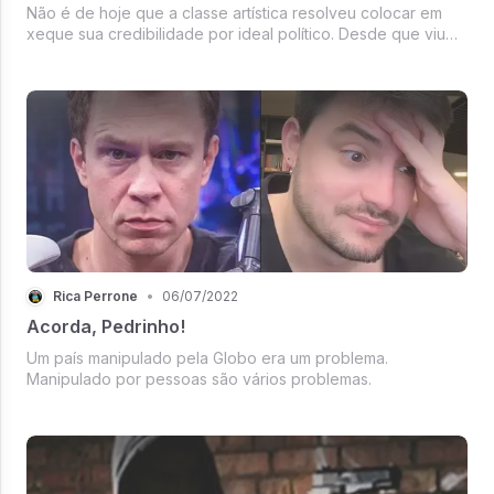
Não é de hoje que a classe artística resolveu colocar em
xeque sua credibilidade por ideal político. Desde que viu
uma direita começar a ressurgir diante de uma mídia
alternativa e não mais controlada, vários deles saíram do
armário e passara...
Rica Perrone
•
06/07/2022
Acorda, Pedrinho!
Um país manipulado pela Globo era um problema.
Manipulado por pessoas são vários problemas.