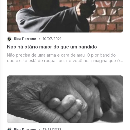
Rica Perrone
•
10/07/2021
Não há otário maior do que um bandido
Não precisa de uma arma e cara de mau. O pior bandido
que existe está de roupa social e você nem imagina que é
ele quem está por trás de crimes, assassinatos, esquemas,
corrupção e outros.
Rica Perrone
•
12/28/2022