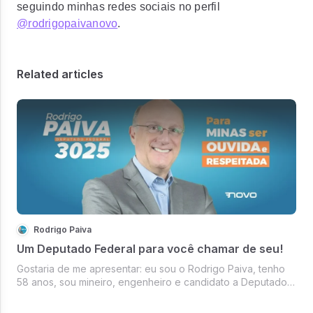
seguindo minhas redes sociais no perfil
@rodrigopaivanovo
.
Related articles
Rodrigo Paiva
Um Deputado Federal para você chamar de seu!
Gostaria de me apresentar: eu sou o Rodrigo Paiva, tenho
58 anos, sou mineiro, engenheiro e candidato a Deputado
Federal pelo Partido Novo. Desde sempre meu
compromisso é com você!