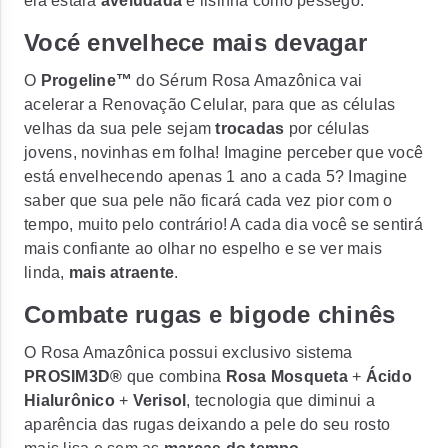
ela estará
aveludada
e lisinha como pêssego.
Vocé envelhece mais devagar
O
Progeline™
do Sérum Rosa Amazônica vai
acelerar a Renovação Celular, para que as células
velhas da sua pele sejam
trocadas
por células
jovens, novinhas em folha! Imagine perceber que você
está envelhecendo apenas 1 ano a cada 5? Imagine
saber que sua pele não ficará cada vez pior com o
tempo, muito pelo contrário! A cada dia você se sentirá
mais confiante ao olhar no espelho e se ver mais
linda,
mais atraente
.
Combate rugas e bigode chinês
O Rosa Amazônica possui exclusivo sistema
PROSIM3D®
que combina
Rosa Mosqueta
+
Ácido
Hialurônico
+
Verisol
, tecnologia que diminui a
aparência das rugas deixando a pele do seu rosto