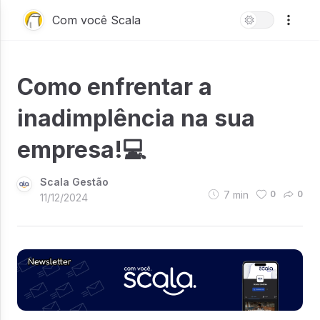
Com você Scala
Como enfrentar a
inadimplência na sua
empresa!💻
Scala Gestão
7
min
0
0
11/12/2024