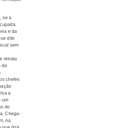
, se a
eocupada
eia e da
ue dite
local sem
 retrata
s de
o
os chefes
nação
isa a
e um
ão do
ia. Chega-
um, na
 que dirá