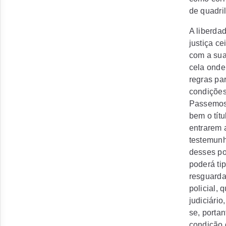
de quadril
A liberda
justiça c
com a sua
cela onde
regras pa
condições
Passemos 
bem o títu
entrarem 
testemunh
desses po
poderá ti
resguarda
policial,
judiciário
se, porta
condição 