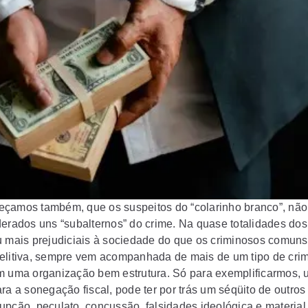
çamos também, que os suspeitos do “colarinho branco”, nã
derados uns “subalternos” do crime. Na quase totalidades dos
u mais prejudiciais à sociedade do que os criminosos comuns
elitiva, sempre vem acompanhada de mais de um tipo de cri
m uma organização bem estrutura. Só para exemplificarmos, 
ra a sonegação fiscal, pode ter por trás um séqüito de outros 
upção, peculato, concussão, falsidades ideológica e material