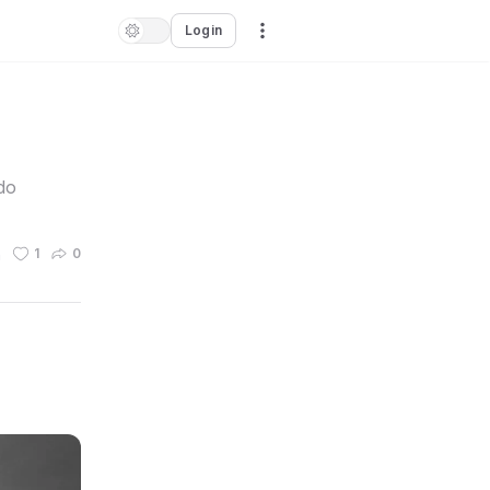
Login
do
n
1
0