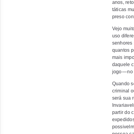
anos, ret
táticas m
preso con
Vejo muito
uso difer
senhores 
quantos p
mais impo
daquele c
jogo — no 
Quando se
criminal 
será sua 
Invariave
partir do
expedidos
possivelm
pessoa ca