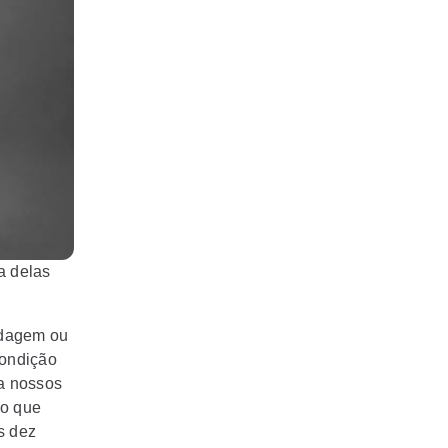
a delas
rdagem ou
condição
a nossos
 o que
s dez