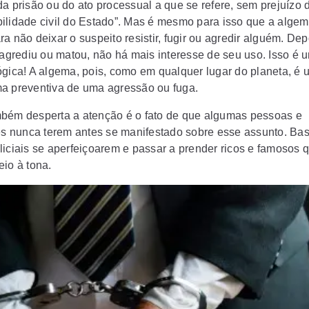
da prisão ou do ato processual a que se refere, sem prejuízo 
ilidade civil do Estado”. Mas é mesmo para isso que a algem
a não deixar o suspeito resistir, fugir ou agredir alguém. De
, agrediu ou matou, não há mais interesse de seu uso. Isso é 
ógica! A algema, pois, como em qualquer lugar do planeta, é u
a preventiva de uma agressão ou fuga.
bém desperta a atenção é o fato de que algumas pessoas e
ões nunca terem antes se manifestado sobre esse assunto. Ba
liciais se aperfeiçoarem e passar a prender ricos e famosos 
eio à tona.