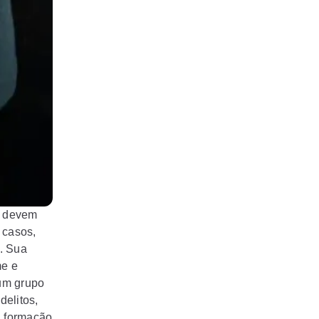
o devem
 casos,
. Sua
me e
um grupo
delitos,
, formação