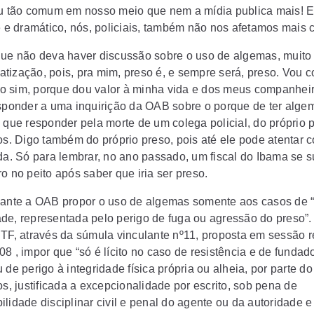
ou tão comum em nosso meio que nem a mídia publica mais! E
te e dramático, nós, policiais, também não nos afetamos mais 
que não deva haver discussão sobre o uso de algemas, muit
tização, pois, pra mim, preso é, e sempre será, preso. Vou c
 sim, porque dou valor à minha vida e dos meus companheir
esponder a uma inquirição da OAB sobre o porque de ter alg
o que responder pela morte de um colega policial, do próprio 
os. Digo também do próprio preso, pois até ele pode atentar c
ida. Só para lembrar, no ano passado, um fiscal do Ibama se s
o no peito após saber que iria ser preso.
sante a OAB propor o uso de algemas somente aos casos de “
de, representada pelo perigo de fuga ou agressão do preso”.
STF, através da súmula vinculante nº11, proposta em sessão r
8 , impor que “só é lícito no caso de resistência e de fundad
 de perigo à integridade física própria ou alheia, por parte d
os, justificada a excepcionalidade por escrito, sob pena de
lidade disciplinar civil e penal do agente ou da autoridade e