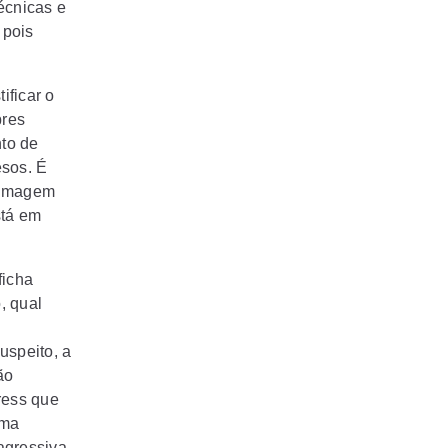
écnicas e
 pois
ificar o
bres
to de
esos. É
à imagem
stá em
ficha
, qual
uspeito, a
ão
ress que
uma
agressiva