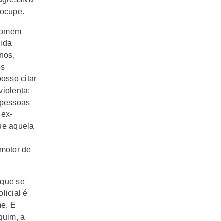
 ocupe.
 homem
vida
nos,
os
posso citar
iolenta:
 pessoas
 ex-
ue aquela
omotor de
 que se
licial é
me. E
quim, a