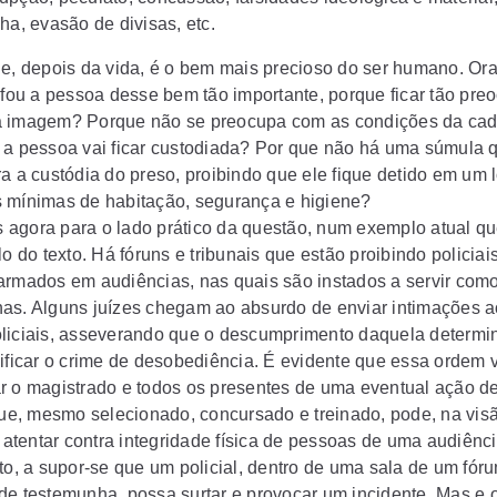
ha, evasão de divisas, etc.
de, depois da vida, é o bem mais precioso do ser humano. Ora
eifou a pessoa desse bem tão importante, porque ficar tão pr
 imagem? Porque não se preocupa com as condições da cad
 a pessoa vai ficar custodiada? Por que não há uma súmula q
ra a custódia do preso, proibindo que ele fique detido em um 
 mínimas de habitação, segurança e higiene?
agora para o lado prático da questão, num exemplo atual que
lo do texto. Há fóruns e tribunais que estão proibindo policiai
armados em audiências, nas quais são instados a servir com
as. Alguns juízes chegam ao absurdo de enviar intimações a
liciais, asseverando que o descumprimento daquela determi
pificar o crime de desobediência. É evidente que essa ordem v
r o magistrado e todos os presentes de uma eventual ação d
 que, mesmo selecionado, concursado e treinado, pode, na vis
, atentar contra integridade física de pessoas de uma audiênc
nto, a supor-se que um policial, dentro de uma sala de um fór
de testemunha, possa surtar e provocar um incidente. Mas e o