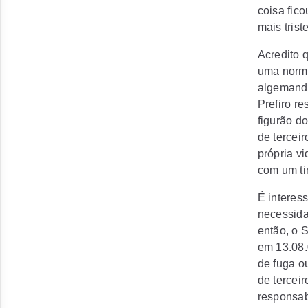
coisa fic
mais tris
Acredito 
uma norma
algemando
Prefiro r
figurão d
de terceir
própria v
com um tir
É interes
necessida
então, o 
em 13.08.0
de fuga ou
de terceir
responsabi