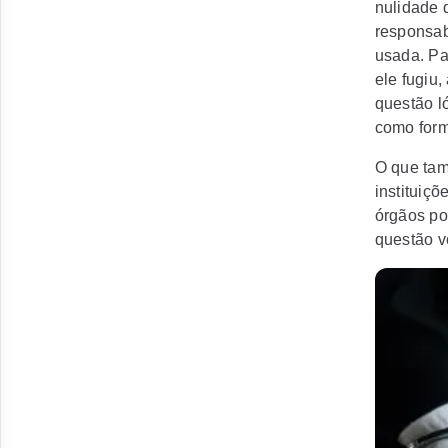
nulidade 
responsab
usada. Par
ele fugiu
questão l
como form
O que tam
instituiç
órgãos po
questão v