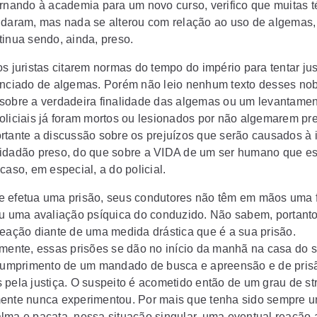
ornando à academia para um novo curso, verifico que muitas t
udaram, mas nada se alterou com relação ao uso de algemas,
tinua sendo, ainda, preso.
s juristas citarem normas do tempo do império para tentar just
enciado de algemas. Porém não leio nenhum texto desses no
sobre a verdadeira finalidade das algemas ou um levantamen
oliciais já foram mortos ou lesionados por não algemarem pr
rtante a discussão sobre os prejuízos que serão causados 
idadão preso, do que sobre a VIDA de um ser humano que e
caso, em especial, a do policial.
 efetua uma prisão, seus condutores não têm em mãos uma 
ou uma avaliação psíquica do conduzido. Não sabem, portanto
reação diante de uma medida drástica que é a sua prisão.
lmente, essas prisões se dão no início da manhã na casa do s
 cumprimento de um mandado de busca e apreensão e de pris
 pela justiça. O suspeito é acometido então de um grau de st
ente nunca experimentou. Por mais que tenha sido sempre 
lma e pacata, nessa situação singular, uma eventual reação 