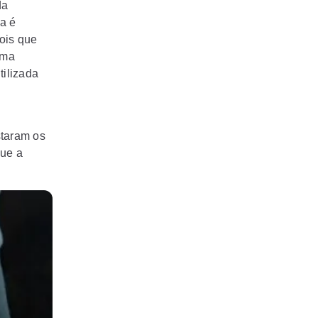
da
a é
pois que
uma
tilizada
staram os
que a