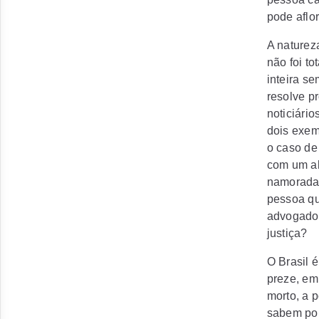
pode aflo
A naturez
não foi t
inteira s
resolve p
noticiário
dois exem
o caso de
com um al
namorada,
pessoa qu
advogado,
justiça?
O Brasil 
preze, em
morto, a p
sabem porq