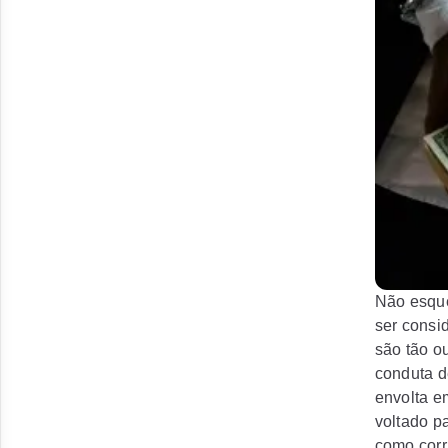
Não esque
ser consi
são tão o
conduta d
envolta e
voltado pa
como corr