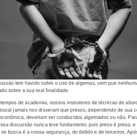
cussão tem havido sobre o uso de algemas, sem que nenhum
ado sobre a sua real finalidade.
tempos de academia, nossos instrutores de técnicas de abo
ssoal jamais nos disseram que presos, dependendo de sua 
 econômica, deveriam ser conduzidos algemados ou não. Par
essa discussão nunca teve fundamento, pois preso é preso, e
 se busca é a nossa segurança, do detido e de terceiros. Apó