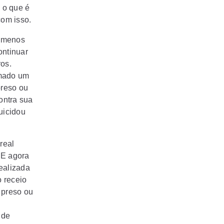
 o que é
com isso.
o menos
ontinuar
os.
emado um
preso ou
ontra sua
uicidou
real
 E agora
ealizada
o receio
o preso ou
 de