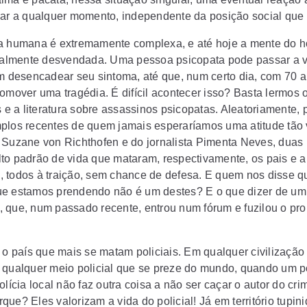
rar a qualquer momento, independente da posição social que
a humana é extremamente complexa, e até hoje a mente do
otalmente desvendada. Uma pessoa psicopata pode passar a 
em desencadear seu sintoma, até que, num certo dia, com 70 a
romover uma tragédia. É difícil acontecer isso? Basta lermos 
s e a literatura sobre assassinos psicopatas. Aleatoriamente, 
plos recentes de quem jamais esperaríamos uma atitude tão v
 Suzane von Richthofen e do jornalista Pimenta Neves, duas
to padrão de vida que mataram, respectivamente, os pais e a
 todos à traição, sem chance de defesa. E quem nos disse q
e estamos prendendo não é um destes? E o que dizer de um
 que, num passado recente, entrou num fórum e fuzilou o pr
é o país que mais se matam policiais. Em qualquer civilização
 qualquer meio policial que se preze do mundo, quando um po
olícia local não faz outra coisa a não ser caçar o autor do cri
ue? Eles valorizam a vida do policial! Já em território tupini