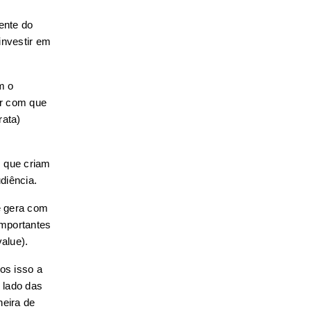
nte do 
nvestir em 
 o 
r com que 
ata) 
 que criam 
diência.
 gera com 
mportantes 
alue).
s isso a 
lado das 
eira de 