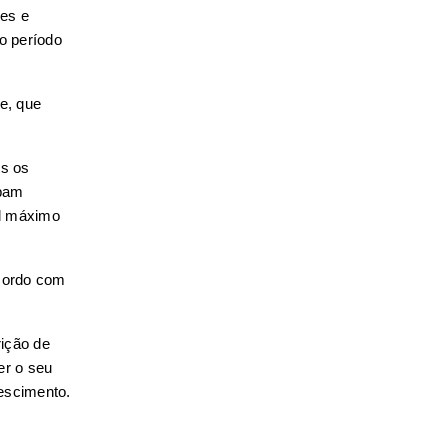
es e 
 período 
, que 
s os 
bam 
l máximo 
cordo com 
ição de 
r o seu 
rescimento.