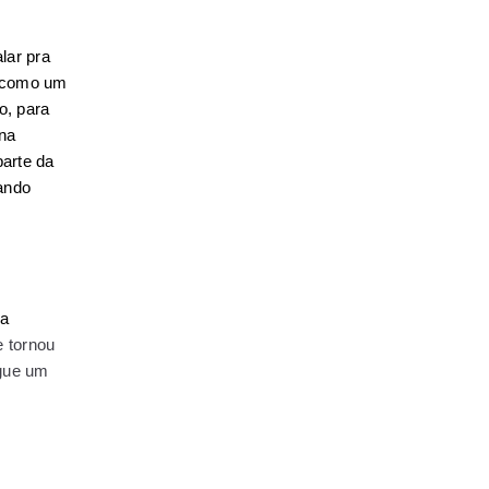
ar pra 
 como um 
, para 
na 
rte da 
ndo 
a 
 tornou 
gue um 