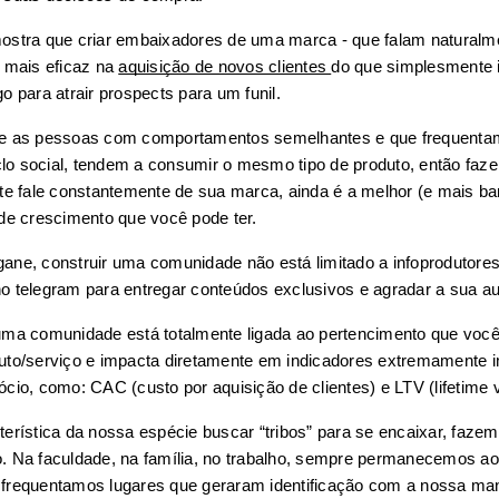
ostra que criar embaixadores de uma marca - que falam naturalme
 mais eficaz na 
aquisição de novos clientes 
do que simplesmente i
o para atrair prospects para um funil.
ue as pessoas com comportamentos semelhantes e que frequentam
o social, tendem a consumir o mesmo tipo de produto, então faze
nte fale constantemente de sua marca, ainda é a melhor (e mais bar
 de crescimento que você pode ter.
ane, construir uma comunidade não está limitado a infoprodutores
o telegram para entregar conteúdos exclusivos e agradar a sua au
uma comunidade está totalmente ligada ao pertencimento que você
uto/serviço e impacta diretamente em indicadores extremamente i
ócio, como: CAC (custo por aquisição de clientes) e LTV (lifetime v
terística da nossa espécie buscar “tribos” para se encaixar, fazemo
. Na faculdade, na família, no trabalho, sempre permanecemos ao 
frequentamos lugares que geraram identificação com a nossa man