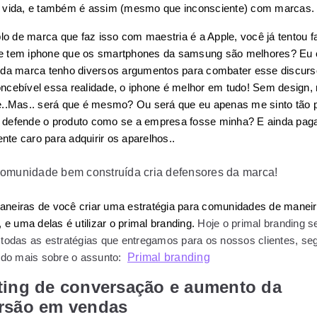
a vida, e também é assim (mesmo que inconsciente) com marcas.
 de marca que faz isso com maestria é a Apple, você já tentou fal
e tem iphone que os smartphones da samsung são melhores? Eu
 da marca tenho diversos argumentos para combater esse discurso
ncebível essa realidade, o iphone é melhor em tudo! Sem design, 
..
Mas.. será que é mesmo? Ou será que eu apenas me sinto tão pa
defende o produto como se a empresa fosse minha? E ainda paga
te caro para adquirir os aparelhos..
omunidade bem construída cria defensores da marca!
neiras de você criar uma estratégia para comunidades de maneir
, e uma delas é utilizar o primal branding. 
Hoje o primal branding se
 todas as estratégias que entregamos para os nossos clientes, se
Primal branding
ando mais sobre o assunto: 
ting de conversação e aumento da
rsão em vendas