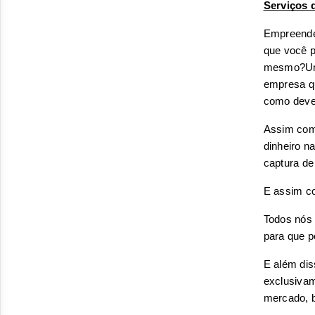
Serviços d
Empreended
que você pr
mesmo?
U
empresa q
como deve
Assim como
dinheiro n
captura de
E assim co
Todos nós 
para que 
E além dis
exclusivam
mercado, b