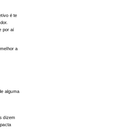
ivo é te 
munir de ferramentas que podem te ajudar no seu dia-a-dia como empreendedor. 
por aí 
melhor a 
de alguma 
s dizem 
pacta 