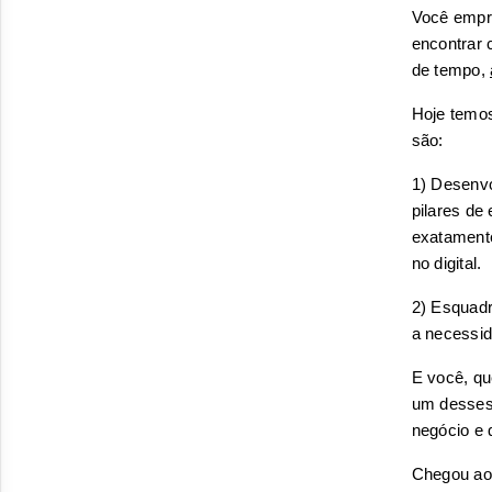
Você empre
encontrar 
de tempo, 
Hoje temos
são:
1) Desenvo
pilares de
exatamente
no digital.
2) Esquadr
a necessid
E você, qu
um desses 
negócio e 
Chegou ao 