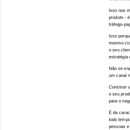
Isso nos m
produto - é
tráfego-pag
Isso porq
mesmo cicl
o seu clie
estratégia
Não se eng
um canal n
Construir 
o seu prod
para o neg
É da carac
todo tempo
pessoas e 