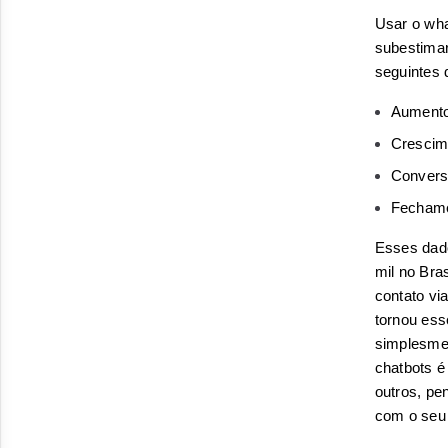
Usar o wh
subestimar 
seguintes 
Aumento
Crescim
Convers
Fechame
Esses dado
mil no Bras
contato vi
tornou ess
simplesmen
chatbots é
outros, pe
com o seu 