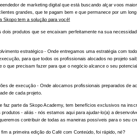
endedor de marketing digital que está buscando alçar voos maior
clientes grandes, que te pagam bem e que permanece por um longo
a Skopo tem a solução para você!
 dois produtos que se encaixam perfeitamente na sua necessidade
lvimento estratégico - Onde entregamos uma estratégia com todo
 execução, para que todos os profissionais alocados no projeto sai
 o que precisam fazer para que o negócio alcance o seu potencia
ões de execução - Onde alocamos profissionais preparados de a
ade de cada projeto.
e faz parte da Skopo Academy, tem benefícios exclusivos na inscr
produtos - aliás - nós estamos aqui para ajudar-lo(a) a desenvolve
queremos contribuir de todas as maneiras possíveis para o seu c
fim a primeira edição do Café com Conteúdo, foi rápido, né?