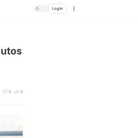
Login
dutos
2
0