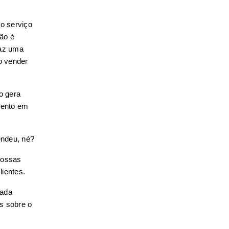
 serviço 
ão é 
az uma 
 vender 
 gera 
mento em 
endeu, né?
ossas 
lientes.
ada 
 sobre o 