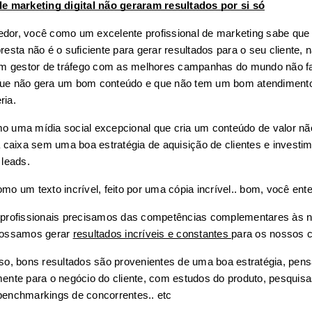
e marketing digital não geraram resultados por si só
or, você como um excelente profissional de marketing sabe que o
esta não é o suficiente para gerar resultados para o seu cliente, n
m gestor de tráfego com as melhores campanhas do mundo não f
ue não gera um bom conteúdo e que não tem um bom atendimento
ria.
 uma mídia social excepcional que cria um conteúdo de valor não
a caixa sem uma boa estratégia de aquisição de clientes e investi
 leads.
mo um texto incrível, feito por uma cópia incrível.. bom, você ent
profissionais precisamos das competências complementares às n
possamos gerar 
resultados incríveis e constantes 
para os nossos c
so, bons resultados são provenientes de uma boa estratégia, pens
ente para o negócio do cliente, com estudos do produto, pesquisas
enchmarkings de concorrentes.. etc