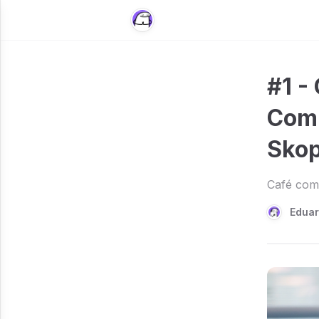
#1 -
Comu
Sko
Café com
Eduar