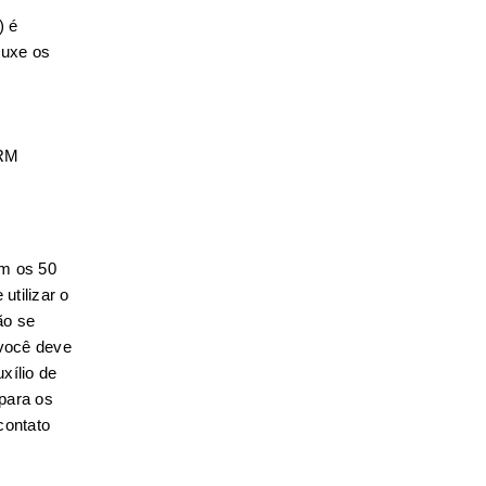
 é 
uxe os 
CRM
m os 50 
tilizar o 
o se 
você deve 
ílio de 
para os 
ontato 