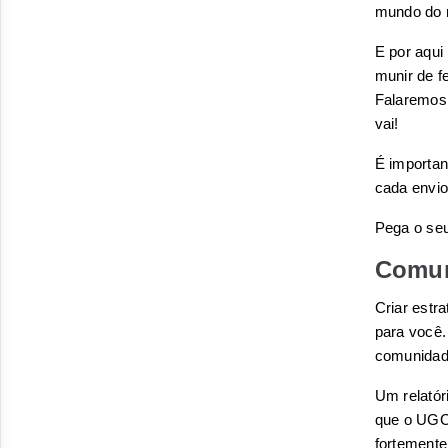
mundo do 
E por aqui
Falaremos 
vai!
É importan
cada envio
Pega o seu
Comun
Criar estr
para você.
comunidade
Um relatór
que o UGC 
fortemente