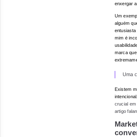
enxergar 
Um exemplo
alguém qu
entusiasta
mim é inco
usabilidade
marca que 
extremamen
Uma c
Existem ma
intencional
crucial em
artigo fal
Marke
conve