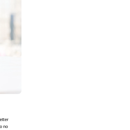
tter 
 no 