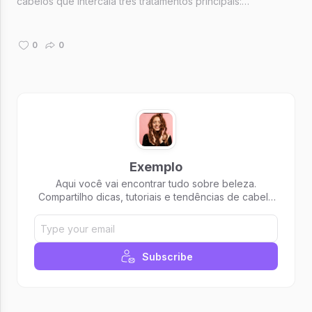
cabelos que intercala três tratamentos principais:
hidratação, nutrição e reconstrução. Cada etapa do
cronograma capilar oferece uma solução específica para
cabelos danificados por fatores ...
0
0
Exemplo
Aqui você vai encontrar tudo sobre beleza.
Compartilho dicas, tutoriais e tendências de cabelo
e maquiagem.
Subscribe