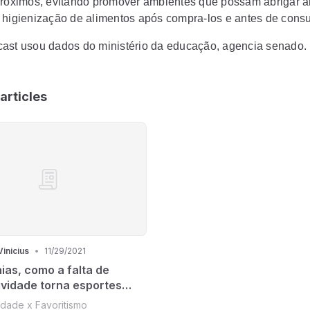
próximos, evitando promover ambientes que possam abrigar a
 higienização de alimentos após compra-los e antes de cons
ast usou dados do ministério da educação, agencia senado.
articles
inicius
•
11/29/2021
as, como a falta de
ividade torna esportes
tes.
idade x Favoritismo