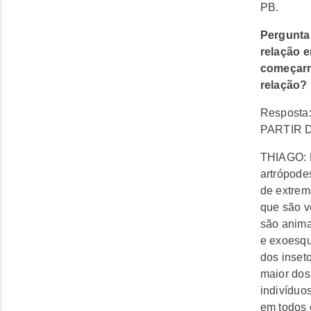
PB.
Pergunta
relação e
começarm
relação? 
Resposta
PARTIR 
THIAGO:
artrópode
de extrem
que são v
são anima
e exoesqu
dos inseto
maior dos
indivíduo
em todos 