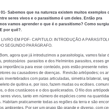
 01- Sabemos que na natureza existem muitos exemplos 
ntre seres vivos e o parasitismo é um deles. Então pra
os vamos aprender o que é o parasitismo? Como surgiu
E por quê?.
: LIVRO EM PDF- CAPITULO: INTRODUÇÃO A PARASITOL
DO SEGUNDO PARÁGRAFO.
Bom, agora que já introduzimos a parasitologia, vamos falar 
s, protozoários parasitos e dos Helmintos parasitos, esses g
a importância para esse conteúdo, pois estão presente neles
etores ou causadores de doenças.
Revisão artrópodes;
os ar
is invertebrados com patas articuladas, simetria bilateral, s
eleto de quitina e, por isso, fazem mudas ou ecdises. comuns
s, o dos crustáceos e o dos quelicerados. O filo dos artrópod
 seres vivos, tanto em número de espécies como na quantida
s. Habitam praticamente todas as regiões da terra e são enco
os ambientes. Por ser um grupo tão grande e diverso, com ce