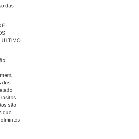
so das
DE
OS
O ULTIMO
são
homem,
s dos
hatado
rasitos
tos são
s que
helmintos
a