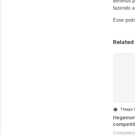
terrenos 
fazendo a
Esse podc
Related 
Thiago V
Hegemoni
competit
entedian
Competitiv