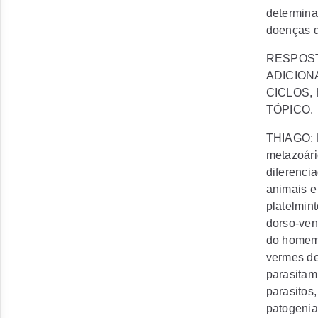
determina
doenças 
RESPOS
ADICION
CICLOS, 
TÓPICO.
THIAGO: H
metazoári
diferenci
animais e
platelmin
dorso-vent
do homem 
vermes de
parasitam
parasitos
patogeni