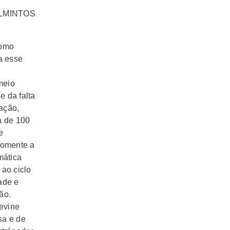
LMINTOS
como
a esse
meio
 da falta
ação,
a de 100
e
Somente a
mática
 ao ciclo
ade e
ão.
revine
sa e de