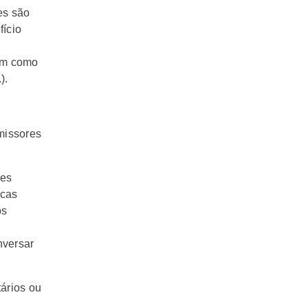
es são
fício
sim como
).
missores
res
icas
os
nversar
tários ou