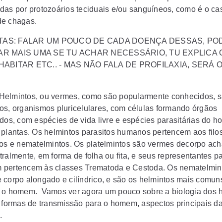
das por protozoários teciduais e/ou sanguíneos, como é o ca
de chagas.
TAS:
FALAR UM POUCO DE CADA DOENÇA DESSAS, PO
AR MAIS UMA SE TU ACHAR NECESSÁRIO, TU EXPLICA 
HABITAR ETC.. - MAS NÃO FALA DE PROFILAXIA, SERÁ 
elmintos, ou vermes, como são popularmente conhecidos, 
os, organismos pluricelulares, com células formando órgãos
ados, com espécies de vida livre e espécies parasitárias do 
 plantas. Os helmintos parasitos humanos pertencem aos filo
tos e nematelmintos. Os platelmintos são vermes decorpo ac
ralmente, em forma de folha ou fita, e seus representantes pa
pertencem às classes Trematoda e Cestoda. Os nematelmin
 corpo alongado e cilíndrico, e são os helmintos mais comun
 o homem. Vamos ver agora um pouco sobre a biologia dos 
, formas de transmissão para o homem, aspectos principais d
a.