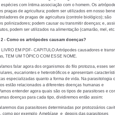
 espécies com íntima associação com o homem. Os artrópod
es pragas de agricultura; podem ser utilizados em nosso bene
roladores de pragas de agricultura (controle biológico); são
es polinizadores; podem causar ou transmitir doenças; e, as
utos, podem ser utilizados na alimentação (camarão, mel, etc.
 2 - Como os artrópodes causam doenças?
: LIVRO EM PDF- CAPITULO:Artrópodes causadores e trans
ças, TEM UM TÓPICO COM ESSE NOME.
amos falar agora dos organismos do filo protozoa, esses se
ulares, eucariontes e heterotróficos e apresentam característ
cas especializadas quanto a forma de vida. Na parasitologia 
ios estão relacionados a diferentes doenças humanas e
Vamos entender agora quais são os tipos de parasitoses e co
umas doenças para cada tipo, dividiremos então assim:
falaremos das parasitoses determinadas por protozoários cavi
is, como por exemplo Amebíase e depois das parasitoses