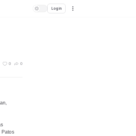
Login
0
0
lan,
as
 Patos