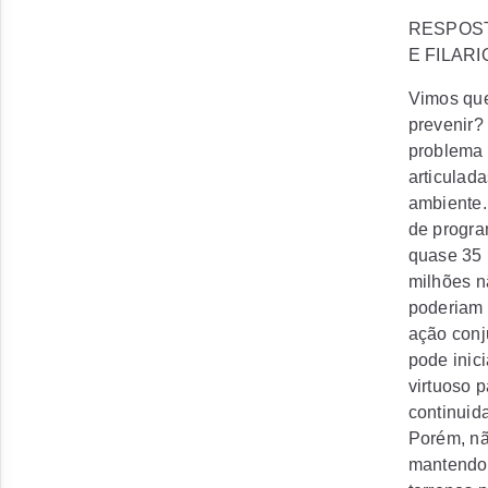
RESPOST
E FILARI
Vimos que
prevenir?
problema 
articulada
ambiente.
de progra
quase 35 
milhões n
poderiam 
ação conj
pode inici
virtuoso 
continuid
Porém, nã
mantendo 