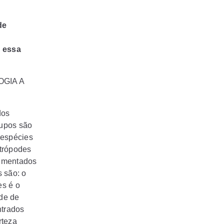
de
 essa
OGIA A
dos
rupos são
 espécies
trópodes
egmentados
 são: o
es é o
de de
ntrados
rteza