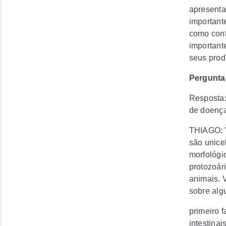
apresenta
important
como cont
important
seus prod
Pergunta
Resposta
de doen
THIAGO: V
são unicel
morfológi
protozoár
animais. 
sobre alg
primeiro 
intestina