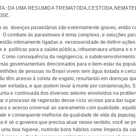
A: DA UMA RESUMIDA TREMATODA,CESTODA,NEMATE
OSE.
 as doenças parasitárias são extremamente graves, então 
 O combate às parasitoses é tema complexo, e soluções par
estão intimamente ligadas a necessecidade de definir ações
s e políticas para a saúde pública, infraestrutura urbana e o 
 Como consequência da negligencia, o subdesenvolvimento e
mas governamentais direcionados para o bem-estar da popul
milhões de pessoas no Brasil vivem sem água tratada e cerc
ão têm acesso à coleta de esgoto, resultando em doenças qu
ser evitadas, e que podem levar à morte por contaminação, 
unta e continuada dos diversos setores envolvidos na proble
ar o processo de regressão desse ciclo vicioso para dar lugar
para o acesso universal ao saneamento com qualidade, equid
ade e consequente melhoria da qualidade de vida da populaç
o é só o governo que precisa atuar nesse sentido, você se p
uma boa higiene, nutrindo bons hábitos como limpeza da ca