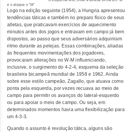
O esquema WM, onde a defesa forma um "W"
e o ataque o "M"
Logo na edição seguinte (1954), a Hungria apresentou
tendências táticas e também no preparo físico de seus
atletas, que praticavam exercícios de aquecimento
minutos antes dos jogos e entravam em campo já bem
dispostos, ao passo que seus adversários adquiriram
ritmo durante as pelejas. Essas combinações, aliadas
às frequentes movimentações dos jogadores,
provocaram alterações no W-M influenciando,
inclusive, o surgimento do 4-2-4, esquema da seleção
brasileira bicampeã mundial de 1958 e 1962. Ainda
sobre esse estilo campeão, Zagallo, que atuava como
ponta pela esquerda, por vezes recuava ao meio de
campo para permitir os avanços do lateral-esquerdo
ou para apoiar o meio de campo. Ou seja, em
determinados momentos havia uma flexibilização para
um 4-3-3.
Quando o assunto é revolução tática, alguns são