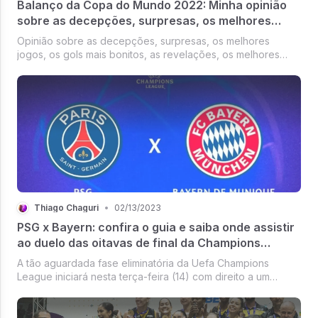
Balanço da Copa do Mundo 2022: Minha opinião
sobre as decepções, surpresas, os melhores
jogos, os gols mais bonitos, as revelações, os
Opinião sobre as decepções, surpresas, os melhores
melhores jogadores e a seleção do torneio
jogos, os gols mais bonitos, as revelações, os melhores
jogadores e a seleção da Copa do Mundo de 2022
Thiago Chaguri
•
02/13/2023
PSG x Bayern: confira o guia e saiba onde assistir
ao duelo das oitavas de final da Champions
League
A tão aguardada fase eliminatória da Uefa Champions
League iniciará nesta terça-feira (14) com direito a um
confronto entre dois potenciais favoritos ao título: PSG e
Bayern de Munique. O gramado do Parque dos Príncipes,
em Paris, receberá o ...