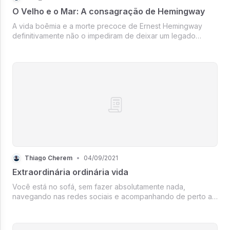
O Velho e o Mar: A consagração de Hemingway
A vida boêmia e a morte precoce de Ernest Hemingway
definitivamente não o impediram de deixar um legado
gracioso para o mundo. O ponto alto de sua carreira como
escritor foi quando publicou ‘O Velho e o Mar’, que lhe
rendeu um Nobel de literatura em 1954.
Thiago Cherem
•
04/09/2021
Extraordinária ordinária vida
Você está no sofá, sem fazer absolutamente nada,
navegando nas redes sociais e acompanhando de perto a
vida de todo mundo. De repente, se sente a escória da
sociedade, porque lhe ocorreu que você parece a única
pessoa desinteressante do planeta. Todo mund