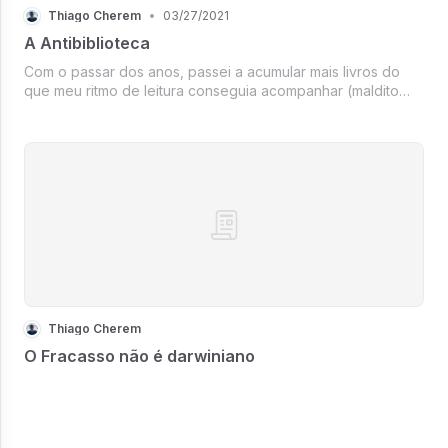
Thiago Cherem
•
03/27/2021
A Antibiblioteca
Com o passar dos anos, passei a acumular mais livros do
que meu ritmo de leitura conseguia acompanhar (maldito
botão “compre com um clique” da Amazon). Virou uma
espécie de hobbie colecionar leituras dos mais diversos
assuntos. O resultado: uma estante co
Thiago Cherem
O Fracasso não é darwiniano