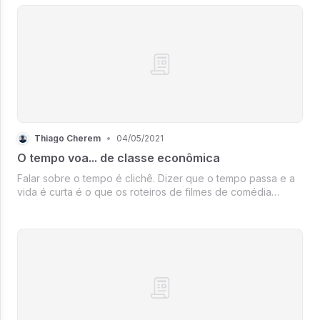
Thiago Cherem
•
04/05/2021
O tempo voa... de classe econômica
Falar sobre o tempo é clichê. Dizer que o tempo passa e a
vida é curta é o que os roteiros de filmes de comédia
romântica meia boca usam na falta de algo original. Falar
sobre o tempo se tornou chato nas aulas de física e quando
as suas tias que não te vi