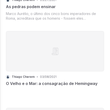
As pedras podem ensinar
Marco Aurélio, o último dos cinco bons imperadores de
Roma, acreditava que os homens - fossem eles
imperadores ou soldados - eram como pedras. Jogue a
pedra para cima , dizia ele, e ela não perderá nada ao cair,
muito menos ganhará ao subir. A pedra perma
Thiago Cherem
•
03/08/2021
O Velho e o Mar: a consagração de Hemingway