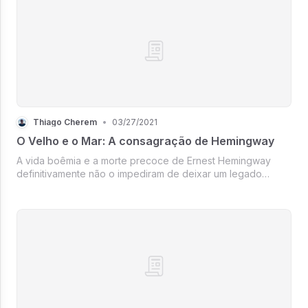
Thiago Cherem
•
03/27/2021
O Velho e o Mar: A consagração de Hemingway
A vida boêmia e a morte precoce de Ernest Hemingway
definitivamente não o impediram de deixar um legado
gracioso para o mundo. O ponto alto de sua carreira como
escritor foi quando publicou ‘O Velho e o Mar’, que lhe
rendeu um Nobel de literatura em 1954.