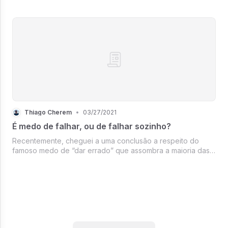
Thiago Cherem
•
03/27/2021
É medo de falhar, ou de falhar sozinho?
Recentemente, cheguei a uma conclusão a respeito do
famoso medo de “dar errado” que assombra a maioria das
pessoas quando pretendem abrir um negócio, pedir
demissão para ir atrás do seu sonho ou dar o primeiro
passo em direção a qualquer coisa nova que as