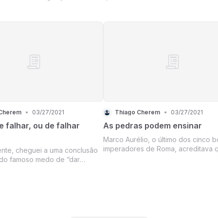
ao nada. Pouquíssimas valerão nos
gotas de sangue…
 Cherem
•
03/27/2021
Thiago Cherem
•
03/27/2021
 falhar, ou de falhar
As pedras podem ensinar
Marco Aurélio, o último dos cinco 
imperadores de Roma, acreditava 
nte, cheguei a uma conclusão
homens - fossem eles imperadores
 do famoso medo de “dar
soldados - eram como pedras. Jog
e assombra a maioria das
pedra para cima , dizia ele, e ela n
uando pretendem abrir um
perderá nada ao cair, muito menos
edir demissão para ir atrás do
ganhará ao subir. A pedra perma
ou dar o primeiro passo em
qualquer coisa nova que as