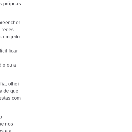
s próprias
preencher
e redes
 um jeito
cil ficar
io ou a
ia, olhei
ta de que
estas com
o
ue nos
os e a