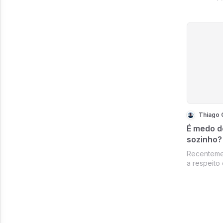
Thiago
É medo de
sozinho?
Recenteme
a respeito
errado” qu
pessoas q
negócio, p
seu sonho 
direção a 