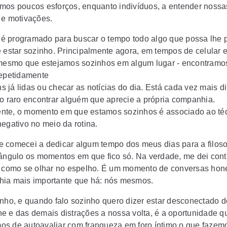
mos poucos esforços, enquanto indivíduos, a entender nossa
 e motivações.
 programado para buscar o tempo todo algo que possa lhe 
e estar sozinho. Principalmente agora, em tempos de celular 
 mesmo que estejamos sozinhos em algum lugar - encontramos
repetidamente
já lidas ou checar as notícias do dia. Está cada vez mais difí
to raro encontrar alguém que aprecie a própria companhia.
te, o momento em que estamos sozinhos é associado ao téd
negativo no meio da rotina.
 comecei a dedicar algum tempo dos meus dias para a filosof
 ângulo os momentos em que fico só. Na verdade, me dei con
é como se olhar no espelho. É um momento de conversas hon
ia mais importante que há: nós mesmos.
inho, e quando falo sozinho quero dizer estar desconectado d
e e das demais distrações a nossa volta, é a oportunidade q
s de autoavaliar com franqueza em foro íntimo o que fazem