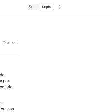
Login
0
0
 do
a por
sombrio
os
dor, mas