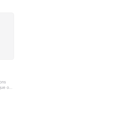
sas
bons
que os
 ou
ue a
ão