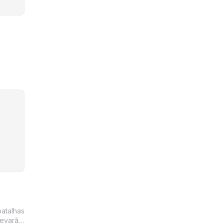
atalhas
levarão