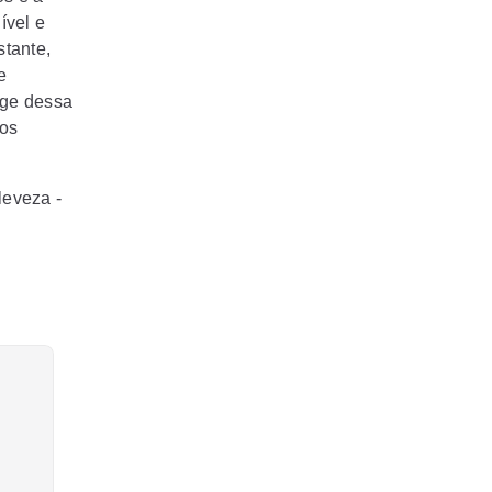
ível e
tante,
e
rge dessa
mos
leveza -