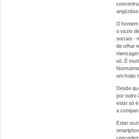
concentra
angústias
O homem é
o vazio d
sociais -
de olhar 
mensagens 
só. É mui
Normalmen
um hiato 
Desde que
por outro
estar só 
a companh
Estar soz
smartphon
concedemo