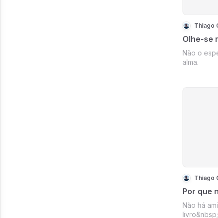
Thiago
Olhe-se 
Não o espe
alma.
Thiago
Por que n
Não há ami
livro&nbsp