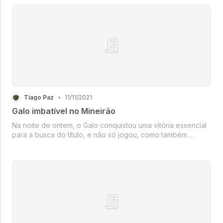
Tiago Paz
•
11/11/2021
Galo imbatível no Mineirão
Na noite de ontem, o Galo conquistou uma vitória essencial
para a busca do título, e não só jogou, como também
massacrou seu adversário.A verdade que queria o quanto
antes demonstrar em palavras minha felicidade e escrever
o que tinha visto e...