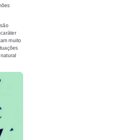
lhões
 são
caráter
çam muito
ituações
natural