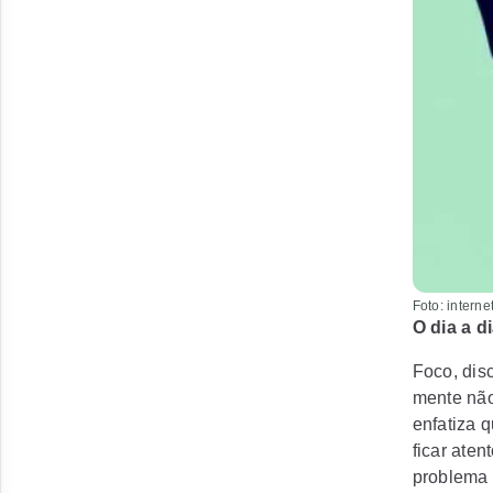
Foto: interne
O dia a d
Foco, dis
mente não
enfatiza 
ficar aten
problema 