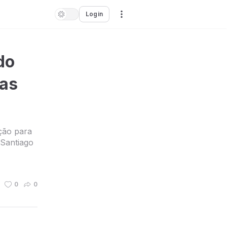
Login
do
ias
ção para
 Santiago
0
0