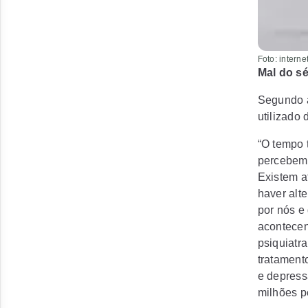
Foto: intern
Mal do s
Segundo a 
utilizado
“O tempo 
percebemo
Existem a
haver alt
por nós e
acontecen
psiquiatra
tratament
e depress
milhões p