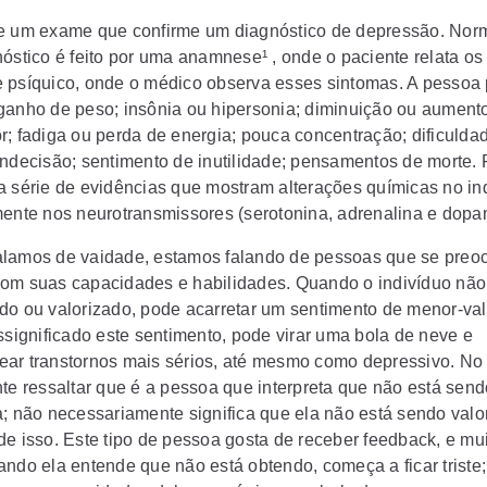
e um exame que confirme um diagnóstico de depressão. Nor
nóstico é feito por uma anamnese¹ , onde o paciente relata os
 psíquico, onde o médico observa esses sintomas. A pessoa 
ganho de peso; insônia ou hipersonia; diminuição ou aument
r; fadiga ou perda de energia; pouca concentração; dificulda
indecisão; sentimento de inutilidade; pensamentos de morte. 
a série de evidências que mostram alterações químicas no in
mente nos neurotransmissores (serotonina, adrenalina e dopa
lamos de vaidade, estamos falando de pessoas que se pre
om suas capacidades e habilidades. Quando o indivíduo não
do ou valorizado, pode acarretar um sentimento de menor-val
essignificado este sentimento, pode virar uma bola de neve e
ar transtornos mais sérios, até mesmo como depressivo. No 
nte ressaltar que é a pessoa que interpreta que não está send
a; não necessariamente significa que ela não está sendo valo
de isso. Este tipo de pessoa gosta de receber feedback, e mu
ando ela entende que não está obtendo, começa a ficar triste