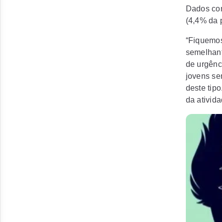
Dados com
(4,4% da 
“Fiquemos
semelhant
de urgênc
jovens se
deste tip
da ativid