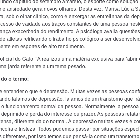
undo capítulo do setembro amarelo, o esporte como solução
 e ansiedade gera novos olhares. Desta vez, Marisa Lúcia S
ta, sob o olhar clínico, como é enxergar as entrelinhas da de
xcesso de vaidade aos traços constantes de uma pessoa neste
rança exacerbada do rendimento. A psicóloga avalia questões
e atletas retificando o trabalho psicológico a ser desenvolvi
ente em esportes de alto rendimento.
oficial do Galo FA realizou uma matéria exclusiva para ‘abrir 
uma jarda referente a um tema pesado.
do o termo:
 entender o que é depressão. Muitas vezes as pessoas con
ando falamos de depressão, falamos de um transtorno que ir
r o funcionamento normal da pessoa. Normalmente, a pessoa
deprimido e perda do interesse ou prazer. As pessoas relat
intensa, diferente da do normal. A depressão muitas vezes é c
colia e tristeza. Todos podemos passar por situações especí
s diferentes, por isso temos que pensá-la como um transtorno