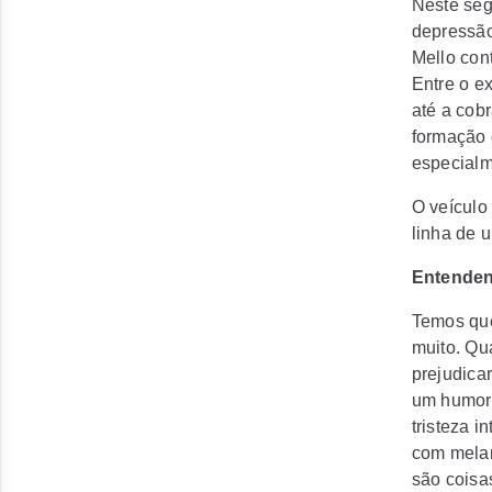
Neste seg
depressão
Mello con
Entre o e
até a cob
formação d
especialm
O veículo 
linha de 
Entenden
Temos que
muito. Qu
prejudica
um humor 
tristeza 
com melan
são coisa