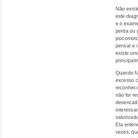
Não exist
este diag
e o exame
perda ou 
psicomoto
pensar e 
existe um
principal
Quando fa
excesso c
reconheci
não for r
desencade
interessa
valorizad
Ela enten
vezes, qu