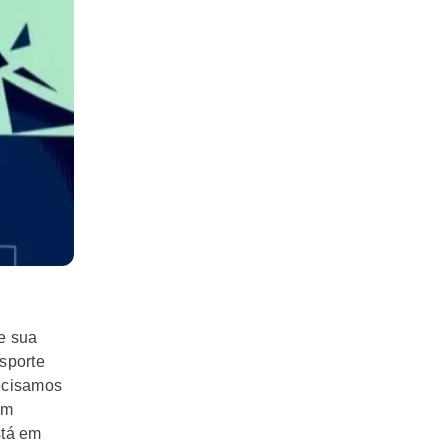
e sua
sporte
recisamos
um
stá em