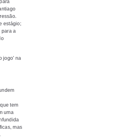
 para
antiago
pressão.
 estágio;
 para a
do
o jogo’ na
fundem
á
 que tem
am uma
onfundida
ficas, mas
.