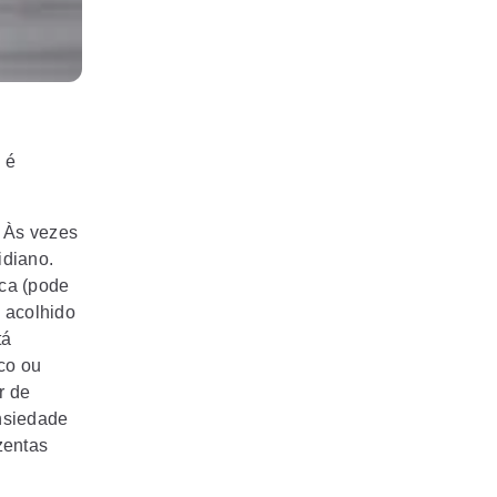
 é
. Às vezes
idiano.
ca (pode
 acolhido
tá
co ou
r de
ansiedade
zentas