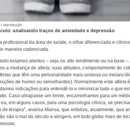
et / reprodução
éculo: analisando traços de ansiedade e depressão
profissional da área de saúde, o olhar diferenciado e clínico
 de maneira cadenciada.
todo estamos atentos – seja no alto rendimento ou na base –
s a mudança do atleta; suas atitudes, comportamento do cot
tletas que têm uma personalidade mais ansiosa ou melancóli
erações de humor ou semelhantes). Normalmente este atleta é
 damos indicações para entendê-lo e minimizar tudo o que es
do. Caso ultrapasse um limite, encaminhamos para um médi
 ou, em alguns casos, para uma psicologia clínica, se precisa
o de terapia”, analisa Marisa, que enfatiza, atualmente, que 
ão são o mal do século e atingem, em todo globo mais de tre
essoas.