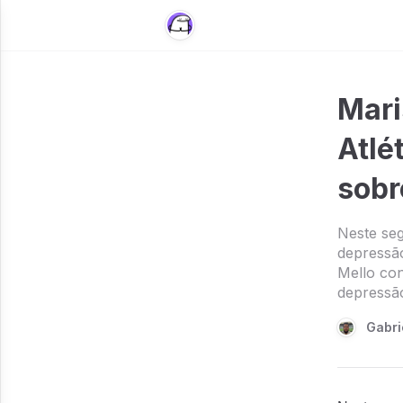
Mari
Atlé
sobr
Neste se
depressão
Mello con
depressão
Gabri