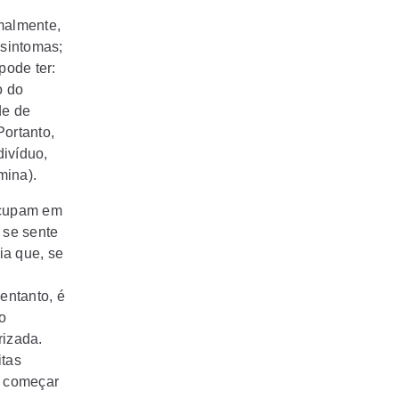
malmente,
 sintomas;
pode ter:
o do
de de
Portanto,
divíduo,
mina).
ocupam em
 se sente
ia que, se
entanto, é
o
rizada.
itas
; começar