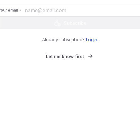
your email
Subscribe
Already subscribed?
Login
.
Let me know first