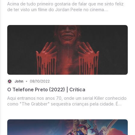
Acima de tudo primeiro gostaria de falar que me sinto feliz
de ter visto um filme do Jordan Peele no cinema.
Comediante famoso nos E.U.A (e por todo o mundo), Peele
é um excelente comediante mas demonstra ser um
excelente diretor + roteirista...
John
•
08/10/2022
O Telefone Preto (2022) | Crítica
Aqui entramos nos anos 70, onde um serial Killer conhecido
como "The Grabber" sequestra crianças pela cidade. É
tudo o que você precisa saber de verdade pra ir assistir
esse filme.