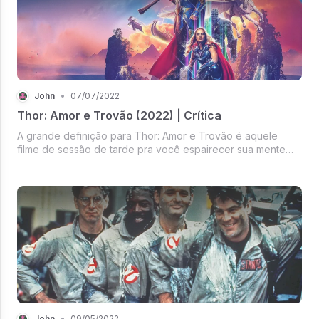
John
•
07/07/2022
Thor: Amor e Trovão (2022) | Crítica
A grande definição para Thor: Amor e Trovão é aquele
filme de sessão de tarde pra você espairecer sua mente
por 1 hora e meia com uma comédia culminada com ação.
Aqui é aquela premissa de filmes mais antigos do James
Bond: Um vilão muito mal ...
John
•
09/05/2022