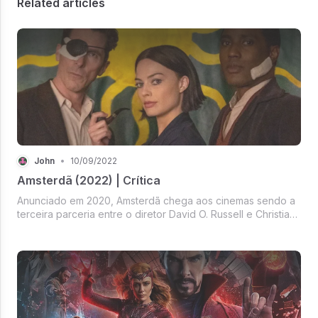
Related articles
John
•
10/09/2022
Amsterdã (2022) | Crítica
Anunciado em 2020, Amsterdã chega aos cinemas sendo a
terceira parceria entre o diretor David O. Russell e Christian
Bale, nas quais as anteriores foram o grandioso O Vencedor
(2010) e o excelente Trapaça (2013). Aqui acompanhamos
a história...