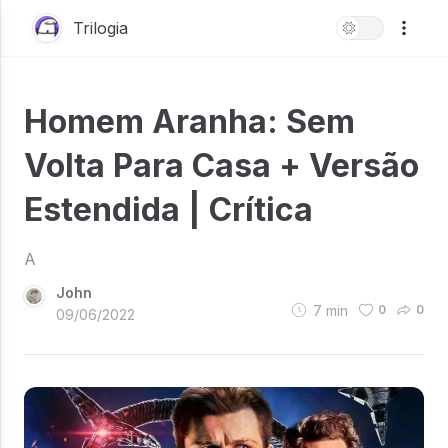
Trilogia
Homem Aranha: Sem
Volta Para Casa + Versão
Estendida | Crítica
A
John
7
min
0
0
09/06/2022