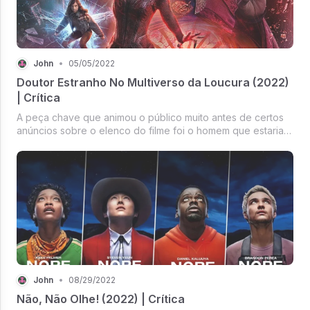
John
•
05/05/2022
Doutor Estranho No Multiverso da Loucura (2022)
| Crítica
A peça chave que animou o público muito antes de certos
anúncios sobre o elenco do filme foi o homem que estaria
no comando: Sam Raimi. Diretor da grandiosa trilogia do
Homem Aranha, o anúncio que o cineasta estaria
retornando aos filmes de h...
John
•
08/29/2022
Não, Não Olhe! (2022) | Crítica