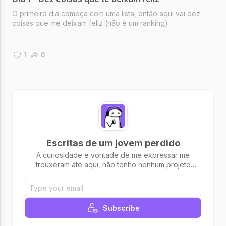
O primeiro dia começa com uma lista, então aqui vai dez
coisas que me deixam feliz (não é um ranking)
1
0
Escritas de um jovem perdido
A curiosidade e vontade de me expressar me
trouxeram até aqui, não tenho nenhum projeto
gigante, e muito menos sei escrever, mas se você
estiver interessado nos desabafos e experiências
de um *jovem perdido* esse é o lugar certo.
Subscribe