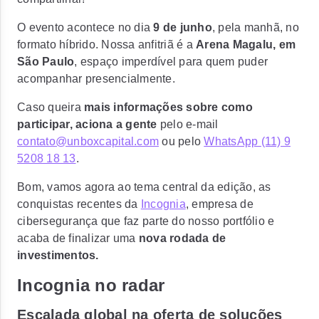
O evento acontece no dia
9 de junho
, pela manhã, no
formato híbrido. Nossa anfitriã é a
Arena Magalu, em
São Paulo
, espaço imperdível para quem puder
acompanhar presencialmente.
Caso queira
mais informações sobre como
participar, aciona a gente
pelo e-mail
contato@unboxcapital.com
ou pelo
WhatsApp (11) 9
5208 18 13
.
Bom, vamos agora ao tema central da edição, as
conquistas recentes da
Incognia
, empresa de
cibersegurança que faz parte do nosso portfólio e
acaba de finalizar uma
nova rodada de
investimentos.
Incognia no radar
Escalada global na oferta de soluções