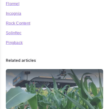
Flormel
Incognia
Rock Content
Solinftec
Pingback
Related articles