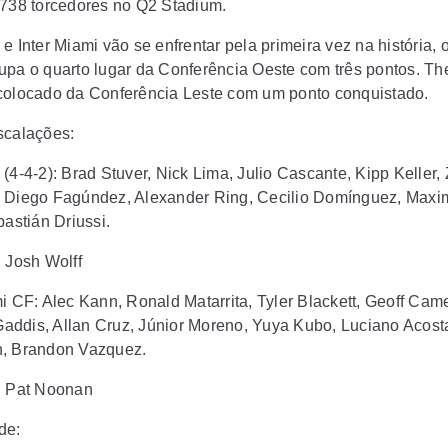
,738 torcedores no Q2 Stadium.
e Inter Miami vão se enfrentar pela primeira vez na história, 
upa o quarto lugar da Conferência Oeste com três pontos. T
colocado da Conferência Leste com um ponto conquistado.
scalações:
(4-4-2): Brad Stuver, Nick Lima, Julio Cascante, Kipp Keller,
 Diego Fagúndez, Alexander Ring, Cecilio Domínguez, Maxim
bastián Driussi.
: Josh Wolff
mi CF: Alec Kann, Ronald Matarrita, Tyler Blackett, Geoff Cam
ddis, Allan Cruz, Júnior Moreno, Yuya Kubo, Luciano Acost
, Brandon Vazquez.
: Pat Noonan
ade: