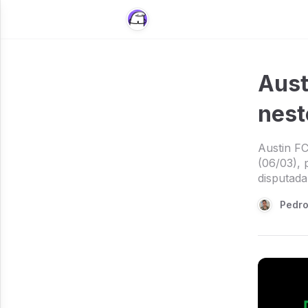
Aust
nest
Austin FC
(06/03), 
disputada
Pedr