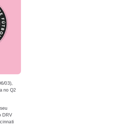
6/03),
da no Q2
 seu
no DRV
cinnati