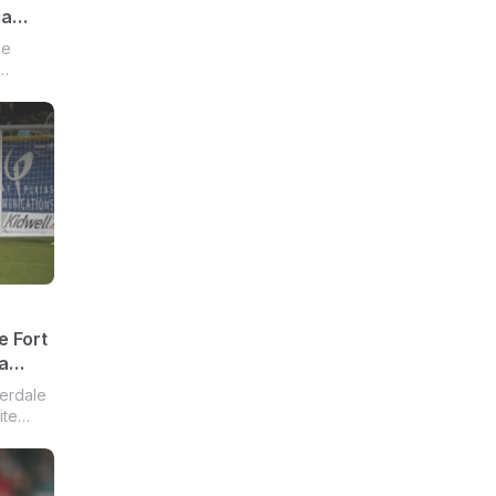
la
se
da
a será
30.
e Fort
a
erdale
ite
válida
ne.