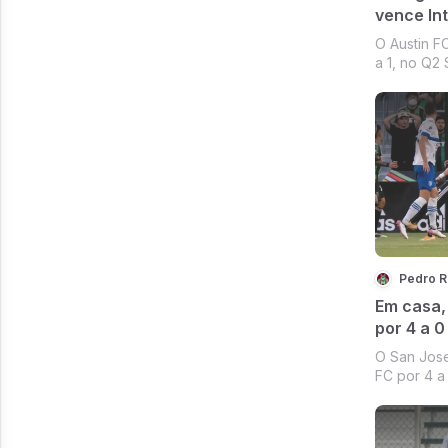
vence Int
O Austin F
a 1, no Q2 
domingo (06
semana da
Soccer. Seb
duas vezes
gols dos m
Pedro 
Em casa,
por 4 a 0
O San Jose
FC por 4 a 
desta quart
pela 31.ª 
Eduardo Ló