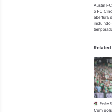
Austin FC
o FC Cinc
abertura 
incluindo
temporada
Related 
Pedro 
Com gols 