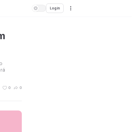
Login
am
o
erá
0
0