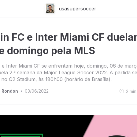
usasupersoccer
in FC e Inter Miami CF duel
e domingo pela MLS
 e Inter Miami CF se enfrentam hoje, domingo, 06 de març
pela 2.ª semana da Major League Soccer 2022. A partida s
 no Q2 Stadium, às 180h00 (horário de Brasília).
o Rondon
03/06/2022
2
min
•