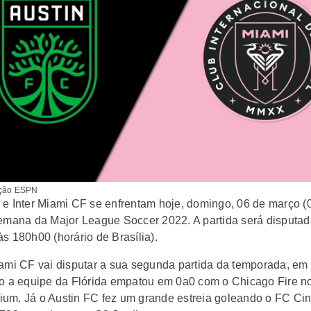
ação ESPN
 e Inter Miami CF se enfrentam hoje, domingo, 06 de março (0
semana da Major League Soccer 2022. A partida será disputa
s 180h00 (horário de Brasília).
iami CF vai disputar a sua segunda partida da temporada, em
go a equipe da Flórida empatou em 0a0 com o Chicago Fire 
um. Já o Austin FC fez um grande estreia goleando o FC Cin