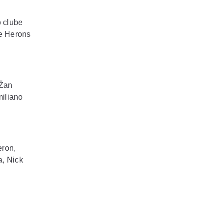
o clube
he Herons
 Žan
iliano
eron,
a, Nick