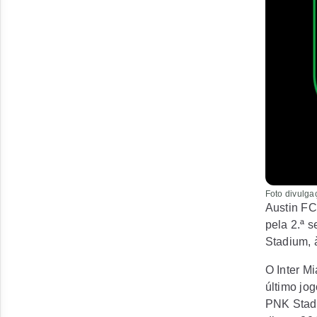
Foto divulg
Austin FC
pela 2.ª 
Stadium, à
O Inter M
último jo
PNK Stadi