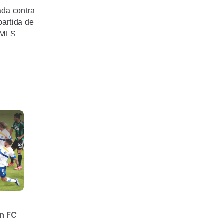
ada contra
partida de
 MLS,
n FC