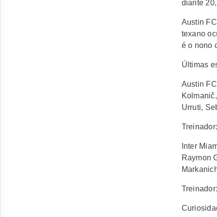
diante 20
Austin FC 
texano oc
é o nono 
Últimas e
Austin FC 
Kolmanič,
Urruti, Se
Treinador
Inter Mia
Raymon Ga
Markanich
Treinador
Curiosid