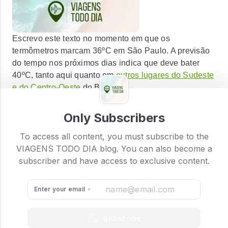
Escrevo este texto no momento em que os
termômetros marcam 36ºC em São Paulo. A previsão
do tempo nos próximos dias indica que deve bater
40ºC, tanto aqui quanto em
outros lugares do Sudeste
e do Centro-Oeste
do Brasil.
Confesso que a ideia inicial da edição desta segunda
Only Subscribers
(13) da
Viagens Todo Dia
era falar sobre um hotel
histórico de Petrópolis, cidade que tem uma
To access all content, you must subscribe to the
programação e decoração toda especial para o Natal.
VIAGENS TODO DIA blog. You can also become a
subscriber and have access to exclusive content.
Enter your email
Subscribe