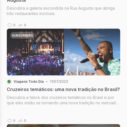
Descubra a galeria escondida na Rua Augusta que abriga
três restaurantes incríveis
0
0
SUBSCRIBERS
Viagens Todo Dia
•
11/07/2023
Cruzeiros temáticos: uma nova tradição no Brasil?
Descubra a febre dos cruzeiros temáticos no Brasil e por
que eles estão se tornando uma nova tradição no mercado
de turismo.
0
0