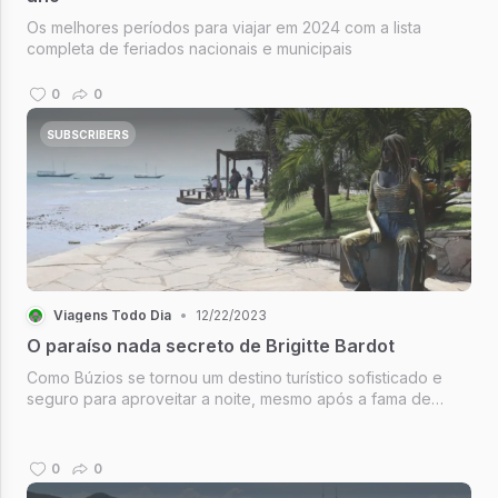
Os melhores períodos para viajar em 2024 com a lista
completa de feriados nacionais e municipais
0
0
SUBSCRIBERS
Viagens Todo Dia
•
12/22/2023
O paraíso nada secreto de Brigitte Bardot
Como Búzios se tornou um destino turístico sofisticado e
seguro para aproveitar a noite, mesmo após a fama de
Brigitte Bardot
0
0