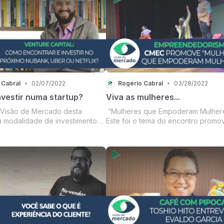
publicidade e produção de conteú
digital no Brasil...
 Cabral
•
02/07/2022
Rogério Cabral
•
03/28/2022
nvestir numa startup?
Viva as mulheres...
 Visão de Mercado desta
“Mulheres que Empoderam Mulhere
 modalidade de investimento
Este foi o tema do encontro promo
ital ou capital de risco. E para
pelo CMEC (Conselho da Mulher
e o tema, conversamos com
Empreendedora e da Cultura de Mar
ll, CEO e Co-Founder da Inbix.
junto a Acim (Associação Comercial
Inovação de Marília), Secretaria da 
de Marília e Se...