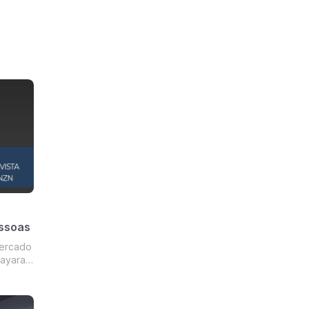
ssoas
Mercado
ão de