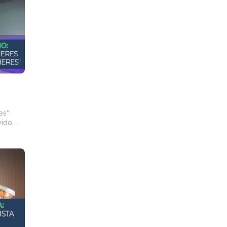
do
s”.
vido
ília)
 e de
Cultura