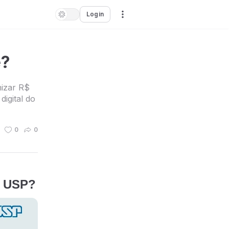
Login
é?
izar R$
igital do
0
0
a USP?