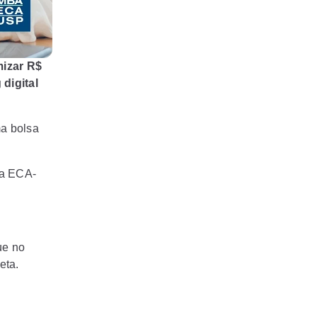
mizar R$
digital
a bolsa
da ECA-
ue no
eta.