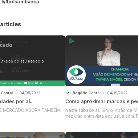
it.ly/bolsambaeca
articles
 Cabral
•
04/05/2022
Rogério Cabral
•
04/19/2022
ades por aí...
Como aproximar marcas e pe
DE MERCADO AGORA TAMBÉM
Neste sábado às 19h, o Visão de 
traz uma entrevista exclusiva com Tayara
Simões, CEO da NZN, líder na criaç
audiências segmentadas e um dos
principais players para soluções de