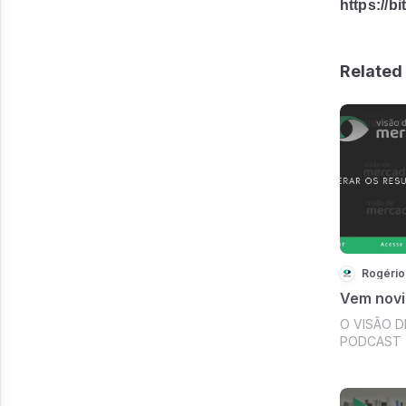
https://b
Related 
Rogério
Vem novid
O VISÃO 
PODCAST