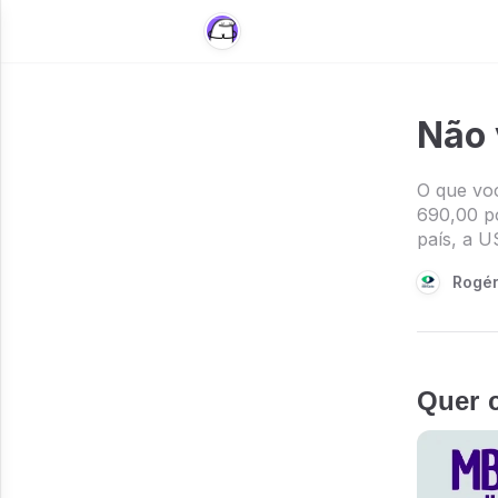
Não 
O que vo
690,00 po
país, a U
Rogér
Quer 