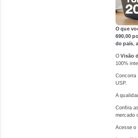
O que vo
690,00 po
do país,
O
Visão 
100% inte
Concorra
USP.
A qualida
Confira a
mercado d
Acesse o l