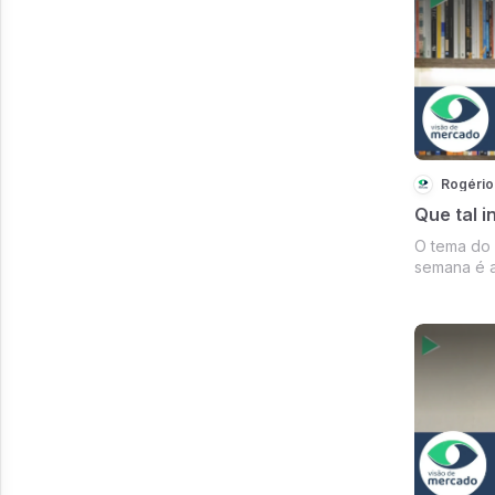
Rogério
Que tal i
O tema do
semana é a
Venture Cap
falar sobr
Luciano Dö