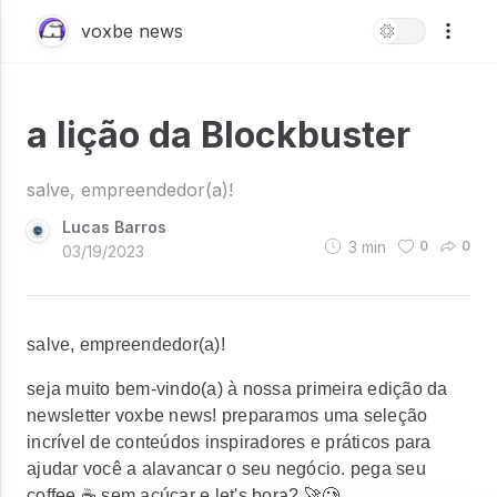
voxbe news
a lição da Blockbuster
salve, empreendedor(a)!
Lucas Barros
3
min
0
0
03/19/2023
salve, empreendedor(a)!
seja muito bem-vindo(a) à nossa primeira edição da
newsletter voxbe news! preparamos uma seleção
incrível de conteúdos inspiradores e práticos para
ajudar você a alavancar o seu negócio. pega seu
coffee ☕ sem açúcar e let's bora? 🚀🥲