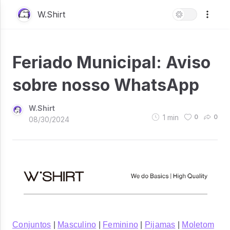
W.Shirt
Feriado Municipal: Aviso
sobre nosso WhatsApp
W.Shirt
1
min
0
0
08/30/2024
Conjuntos
|
Masculino
|
Feminino
|
Pijamas
|
Moletom