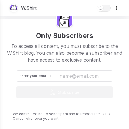
W.Shirt
Contagem regressiva!
Only Subscribers
Aproveite seu cupom até
To access all content, you must subscribe to the
W.Shirt blog. You can also become a subscriber and
31/08
have access to exclusive content.
W.Shirt
Enter your email
0
min
0
0
08/28/2024
Subscribe
We committed not to send spam and to respect the LGPD.
Cancel whenever you want.