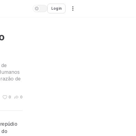
Login
o
 de
s Humanos
 razão de
0
0
 repúdio
e do