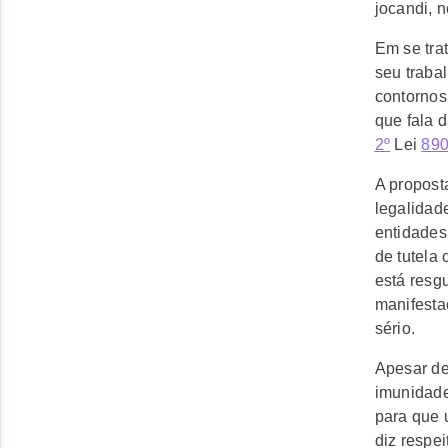
jocandi,
n
Em se tra
seu traba
contornos
que fala d
2º
Lei
89
A propost
legalidad
entidades
de tutela 
está resg
manifesta
sério.
Apesar de
imunidade
para que 
diz respe