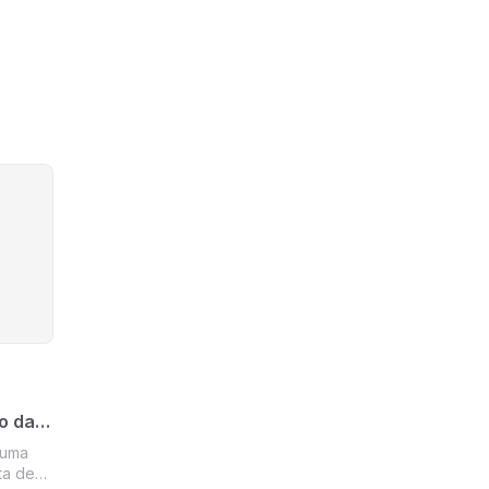
o das
numa
ta de