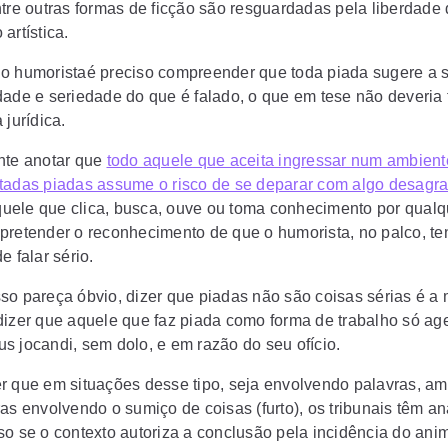
ntre outras formas de ficção são resguardadas pela liberdade
artística.
o humoristaé preciso compreender que toda piada sugere a
dade e seriedade do que é falado, o que em tese não deveria 
 jurídica.
nte anotar que
todo aquele que aceita ingressar num ambien
tadas piadas assume o risco de se deparar com algo desagra
ele que clica, busca, ouve ou toma conhecimento por qualq
pretender o reconhecimento de que o humorista, no palco, ten
e falar sério.
so pareça óbvio, dizer que piadas não são coisas sérias é a 
dizer que aquele que faz piada como forma de trabalho só ag
us jocandi,
sem dolo, e em razão do seu ofício.
r que em situações desse tipo, seja envolvendo palavras, a
ras envolvendo o sumiço de coisas (furto), os tribunais têm a
so se o contexto autoriza a conclusão pela incidência do
ani