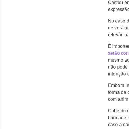
Castle) e
expressão 
No caso d
de veraci
relevância
É importa
serão con
mesmo aqu
não pode 
intenção d
Embora is
forma de 
com
anim
Cabe dize
brincadei
caso a ca