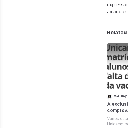
expressão 
amadureci
Related 
Welling
A exclusã
comprova
Vários est
Unicamp p