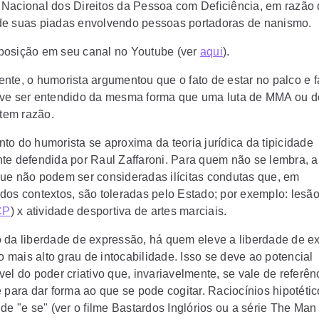
Nacional dos Direitos da Pessoa com Deficiência, em razão
e suas piadas envolvendo pessoas portadoras de nanismo.
osição em seu canal no Youtube (ver
aqui
).
nte, o humorista argumentou que o fato de estar no palco e f
ve ser entendido da mesma forma que uma luta de MMA ou 
 tem razão.
to do humorista se aproxima da teoria jurídica da tipicidade
te defendida por Raul Zaffaroni. Para quem não se lembra, a 
ue não podem ser consideradas ilícitas condutas que, em
dos contextos, são toleradas pelo Estado; por exemplo: lesão
CP
) x atividade desportiva de artes marciais.
 da liberdade de expressão, há quem eleve a liberdade de e
ao mais alto grau de intocabilidade. Isso se deve ao potencial
el do poder criativo que, invariavelmente, se vale de referên
 para dar forma ao que se pode cogitar. Raciocínios hipotétic
de "e se" (ver o filme Bastardos Inglórios ou a série The Man