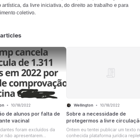
artística, da livre iniciativa, do direito ao trabalho e para
mento coletivo.
articles
ton
•
10/18/2022
Wellington
•
10/18/2022
o de alunos por falta de
Sobre a necessidade de
nte vacinal
protegermos a livre circulaçã
ideias
udantes foram excluídos da
Ontem eu tentei publicar um texto 
or não apresentarem
conhecida plataforma jurídica reple