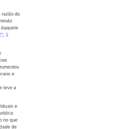
m razão do
umindo
 daquele
7º
,
§
e
tras
trumentos
berano e
e leve a
iduais e
rídica
ão no que
rdade de