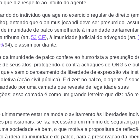
o que diz respeito ao intuito do agente.
tando do indivíduo que age no exercício regular de direito (e
lho), entendo que o
animus jocandi
deve ser presumido, ass
 de imunidade de palco semelhante à imunidade parlamentar
a tribuna (art.
53
CF
), à imunidade judicial do advogado (art.
06
/94), e assim por diante.
a da imunidade de palco confere ao humorista a presunção d
e de seus atos, protegendo-o contra achaques de ONG's e ou
 que visam o cerceamento da liberdade de expressão via ins
coletiva (ação civil pública). É dizer: no palco, o agente é so
uardado por uma camada que reveste de legalidade suas
ções; essa camada é como um grande letreiro que diz: não m
 ultimamente estar na moda o aviltamento às liberdades indiv
s profissionais, se faz necessário um mínimo de segurança ju
uma sociedade vá bem, o que motiva a propositura da reflex
ito à ideia da imunidade de palco, para a preservação da libe