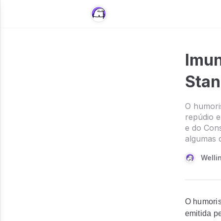
Imun
Stan
O humori
repúdio e
e do Cons
algumas d
Welli
O humoris
emitida p