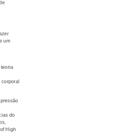
 de
azer
de um
teoria
 corporal
xpressão
cias do
os,
 of High