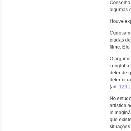
Conselho 
algumas d
Houve exp
Curiosame
piadas de
filme. Ele
O argumen
congloban
defende q
determina
(art.
129
No estudo
artística 
inimagináv
que existe
situações 