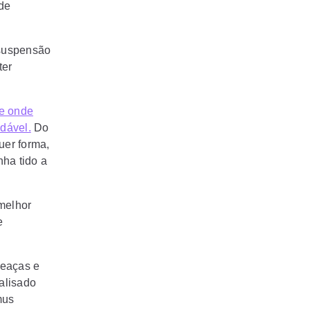
 de
 suspensão
ter
te onde
dável.
Do
uer forma,
ha tido a
melhor
e
meaças e
nalisado
mus