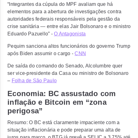
“Integrantes da cúpula do MPF avaliam que há
elementos para a abertura de investigações contra
autoridades federais responsáveis pela gestão da
crise sanitária — entre elas Jair Bolsonaro e o ministro
Eduardo Pazuello” -
O Antagonista
Pequim sanciona altos funcionários do governo Trump
após Biden assumir o cargo -
CNN
De saída do comando do Senado, Alcolumbre quer
ser vice-presidente da Casa ou ministro de Bolsonaro
–
Folha de São Paulo
Economia: BC assustado com
inflação e Bitcoin em “zona
perigosa”
Resumo: O BC está claramente impaciente com a
situação inflacionária e pode preparar uma alta de
juros para março, o BTG já prevê a SELIC a 3,75% até