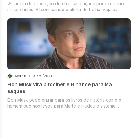
♔Cadeia de produção de chips ameaçada por exercício
militar chinês, Bitcoin caindo e alerta de bolha. Veja as
principais notícias desta manhã.
Netox
•
01/29/2021
Elon Musk vira bitcoiner e Binance paralisa
saques
Elon Musk pode entrar para os livros de história como o
homem que nos levou para Marte e mudou o sistema
monetário global.