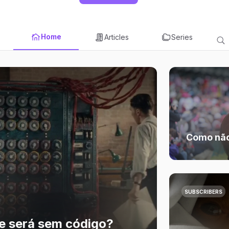
Home
Articles
Series
Como não
SUBSCRIBERS
re será sem código?