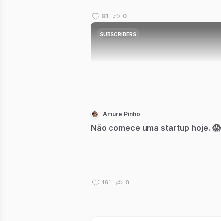
81
0
SUBSCRIBERS
Amure Pinho
Não comece uma startup hoje. 😱⁣
161
0