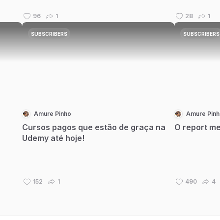
96
1
28
1
SUBSCRIBERS
SUBSCRIBERS
Amure Pinho
Amure Pinh
Cursos pagos que estão de graça na
O report me
Udemy até hoje!
152
1
490
4