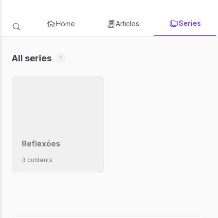
Series
Home
Articles
All series
1
Reflexões
3 contents