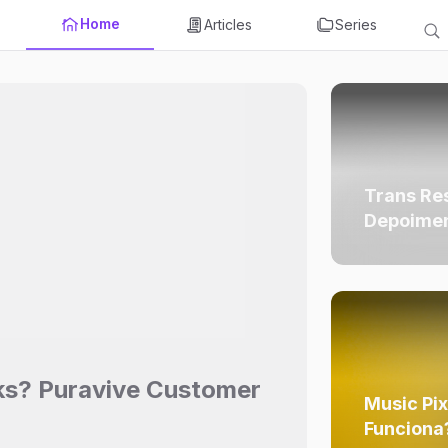
Home
Articles
Series
Trans Re
Depoimen
Uso, Ava
ks? Puravive Customer
Music Pix
Funciona?