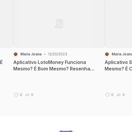
Maria Joana
•
12/20/2023
Maria Joan
 É
Aplicativo LotoMoney Funciona
Aplicativo 
Mesmo? É Bom Mesmo? Resenha
Mesmo? É C
Completa!
Completa!
0
0
0
0