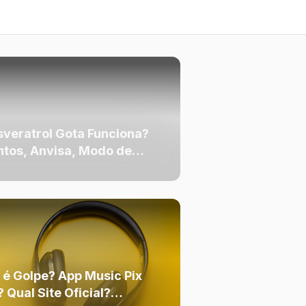
sveratrol Gota Funciona?
tos, Anvisa, Modo de
liação [RESENHA]
 é Golpe? App Music Pix
 Qual Site Oficial?