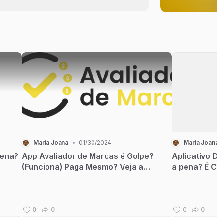
Depoime
Maria Joana
•
01/30/2024
Maria Joan
Pena?
App Avaliador de Marcas é Golpe?
Aplicativo 
(Funciona) Paga Mesmo? Veja a
a pena? É C
Verdade em 2024
Aqui!Aplica
Segredo Val
Confira Tud
0
0
0
0