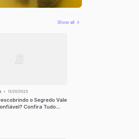
nto 2024
Show all
a
•
12/20/2023
Descobrindo o Segredo Vale
onfiável? Confira Tudo
tivo Descobrindo o
e a pena? É Confiável?
o Aqui!