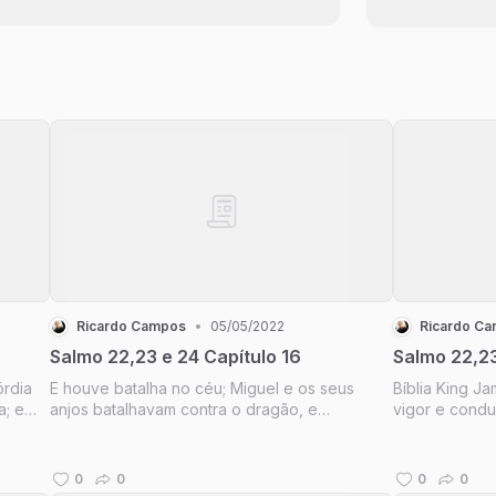
Ricardo Campos
•
05/05/2022
Ricardo C
Salmo 22,23 e 24 Capítulo 16
Salmo 22,23
órdia
E houve batalha no céu; Miguel e os seus
Bíblia King J
a; e
anjos batalhavam contra o dragão, e
vigor e condu
dias.
batalhavam o dragão e os seus anjos; Mas
por amor do 
não prevaleceram, nem mais o seu lugar se
achou nos céus. E foi precipitado o grande
0
0
0
0
dragão, a antiga serpente, chamada o Di...