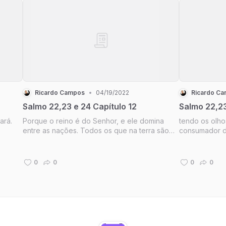
Ricardo Campos
•
04/19/2022
Ricardo C
Salmo 22,23 e 24 Capítulo 12
Salmo 22,23
ará.
Porque o reino é do Senhor, e ele domina
tendo os olhos
entre as nações. Todos os que na terra são
consumador da
gordos comerão e adorarão, e todos os que
lhe fora propo
descem ao pó se prostrarão perante ele; e
desprezando 
nenhum poderá reter viva a sua alma. Uma
direita do tr
0
0
0
0
semente o servirá; será declarada...