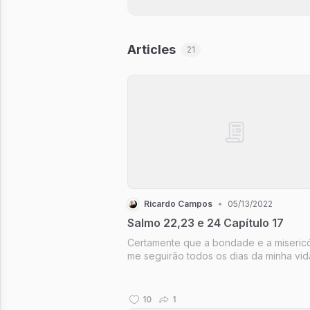
Articles
21
Ricardo Campos
•
05/13/2022
Salmo 22,23 e 24 Capítulo 17
Certamente que a bondade e a miseric
me seguirão todos os dias da minha vid
habitarei na casa do Senhor por longos 
Salmo 23:6
10
1