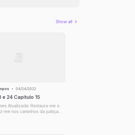
Show all
ampos
•
04/24/2022
 e 24 Capítulo 15
ames Atualizada: Restaura-me o
z-me nos caminhos da justiça
seu Nome.