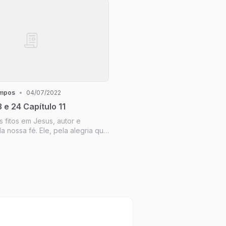
ampos
•
04/07/2022
 e 24 Capítulo 11
 fitos em Jesus, autor e
 nossa fé. Ele, pela alegria que
sta, suportou a cruz,
a vergonha, e assentou-se à
ono de Deus. Hebreus 12:2