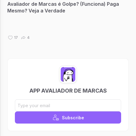
Avaliador de Marcas é Golpe? (Funciona) Paga
Mesmo? Veja a Verdade
17
4
APP AVALIADOR DE MARCAS
Subscribe