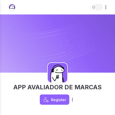
APP AVALIADOR DE MARCAS
Register