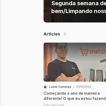
Segunda semana de
bem/Limpando nosso
Articles
2
Lucas Camargo
•
01/10/2022
Começando o ano de maneira
diferente! O que eu estou fazen
aqui?
Fala pessoal!