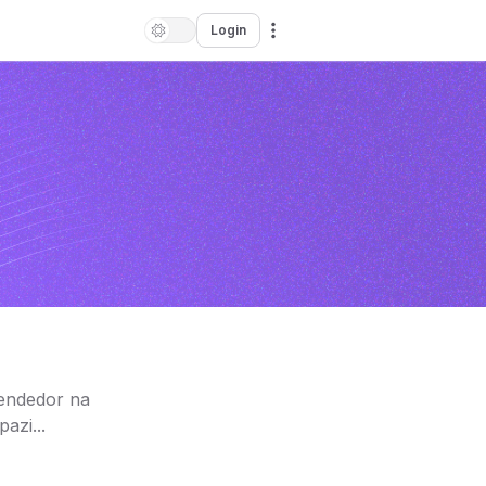
Login
eendedor na
azi...