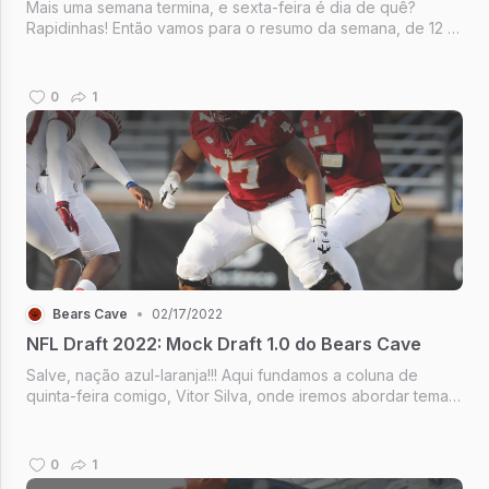
Mais uma semana termina, e sexta-feira é dia de quê?
Rapidinhas! Então vamos para o resumo da semana, de 12 a
18 de fevereiro, com o que aconteceu no universo do
Chicago Bears.
0
1
Bears Cave
•
02/17/2022
NFL Draft 2022: Mock Draft 1.0 do Bears Cave
Salve, nação azul-laranja!!! Aqui fundamos a coluna de
quinta-feira comigo, Vitor Silva, onde iremos abordar temas
voltados ao futebol americano, a NFL e principalmente o
nosso Chicago Bears.
0
1