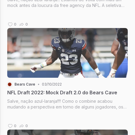
mock antes da loucura da free agency da NFL. A seletiva
‘original’ do 2.1 teve que ser substituída pois entre o tempo
dos textos aconteceu a troca do Khalil Mack para o Los
Angeles Chargers.
0
0
Bears Cave
•
03/10/2022
NFL Draft 2022: Mock Draft 2.0 do Bears Cave
Salve, nação azul-laranja!!!! Como o combine acabou
mudando a perspectiva em torno de alguns jogadores, os
mocks passaram por suas atualizações. E para isso, eu,
Vitor Silva, convidei o fã #1 do Bears Cave, Pedro Queiroz,
para fazermos mais duas simu
0
0