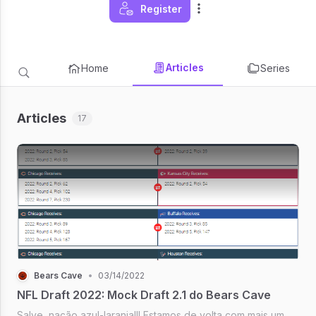
Register
Articles
Home
Series
Articles
17
Bears Cave
•
03/14/2022
NFL Draft 2022: Mock Draft 2.1 do Bears Cave
Salve, nação azul-laranja!!! Estamos de volta com mais um