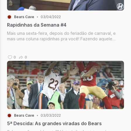
Bears Cave
•
03/04/2022
Rapidinhas da Semana #4
Mais uma sexta-feira, depois do feriadão de carnaval, e
mais uma coluna rapidinhas pra você! Fazendo aquele
resumão da semana, de 26 de fevereiro a 04 de março,
com o que aconteceu no universo do Chicago Bears.
0
0
Bears Cave
•
03/03/2022
5ª Descida: As grandes viradas do Bears