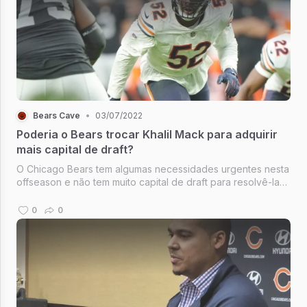
Bears Cave
•
03/07/2022
Poderia o Bears trocar Khalil Mack para adquirir
mais capital de draft?
O Chicago Bears tem algumas necessidades urgentes nesta
offseason e não tem muito capital de draft para resolvê-las.
O novo general manager Ryan Poles herdou apenas cinco
seleções de draft e não terá uma escolha de primeira
0
0
rodada.