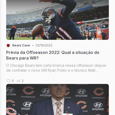
Bears Cave
•
02/16/2022
Prévia da Offseason 2022: Qual a situação do
Bears para WR?
O Chicago Bears tem carta branca nessa offseason depois
de contratar o novo GM Ryan Poles e o técnico Matt
Eberflus, que tentará colocar essa franquia de volta nos
trilhos em 2022. Quais serão os movimentos na Free Agency
0
2
e no Draft?