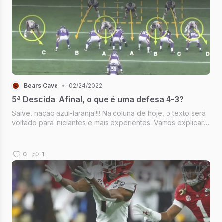
Bears Cave
•
02/24/2022
5ª Descida: Afinal, o que é uma defesa 4-3?
Salve, nação azul-laranja!!!! Na coluna de hoje, o texto será
voltado para iniciantes e mais experientes. Vamos explicar
os conceitos defensivos (defesas 3-4 e 4-3) e como isso
irá impactar o Bears sob novo comando.
0
1