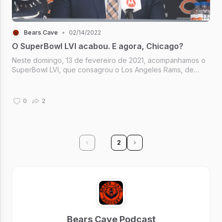
Bears Cave
•
02/14/2022
O SuperBowl LVI acabou. E agora, Chicago?
Neste domingo, 13 de fevereiro de 2021, acompanhamos o
SuperBowl LVI, que consagrou o Los Angeles Rams, de
Matthew Staford, campeão pela segunda vez em sua
história, em cima do "jovem" Cincinnati Bengals, de Joe
Burrow e companhia, fechando o...
0
2
1
2
Bears Cave Podcast