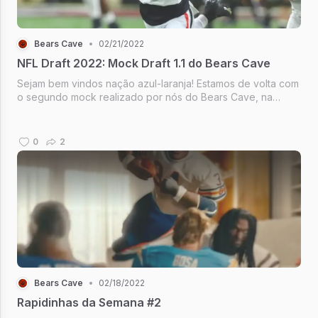
Bears Cave
•
02/21/2022
NFL Draft 2022: Mock Draft 1.1 do Bears Cave
Sejam bem vindos nação azul-laranja! Estamos de volta com
o segundo mock realizado por nós do Bears Cave, na
figura de Vitor Silva, ao lado de Felipe Barbosa, do ouvinte
do nosso podcast e participante do grupo do whatsapp de
torcedores, e, c...
0
2
Bears Cave
•
02/18/2022
Rapidinhas da Semana #2