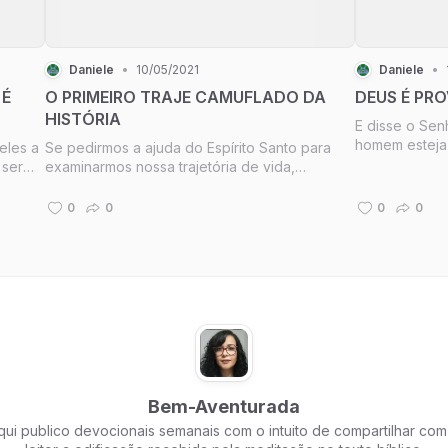
Daniele
•
10/05/2021
Daniele
•
 É
O PRIMEIRO TRAJE CAMUFLADO DA
DEUS É PR
HISTÓRIA
E disse o Se
homem esteja 
eles a
Se pedirmos a ajuda do Espírito Santo para
esteja como q
 ser
examinarmos nossa trajetória de vida,
o Senhor Deus
eus
veremos que, na maioria das vezes, os
do campo e to
ma
motivos alegados por nós para as nossas
0
0
0
0
Adão, para est
atitudes não eram os reais motivos por trás
delas. Mas, devido à nossa visão estar
comprome
Bem-Aventurada
qui publico devocionais semanais com o intuito de compartilhar com