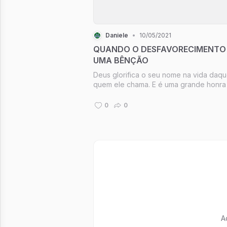
Daniele
•
10/05/2021
QUANDO O DESFAVORECIMENTO
UMA BÊNÇÃO
Deus glorifica o seu nome na vida daqu
quem ele chama. E é uma grande honra
uma página na História que o própria D
escreve acerca da si mesmo. Essa é u
0
0
riqueza que o mundo não conhece.
A