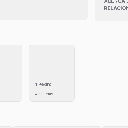
ACERCA 
RELACIO
o
1 Pedro
s
4 contents