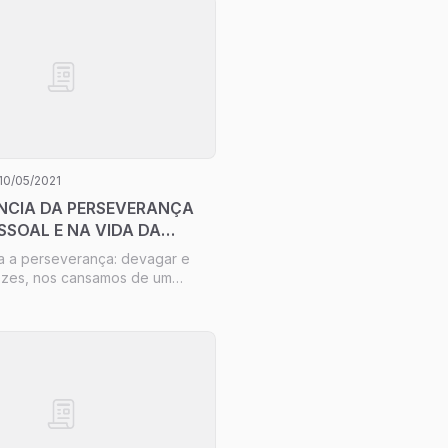
10/05/2021
NCIA DA PERSEVERANÇA
SSOAL E NA VIDA DA
a a perseverança: devagar e
ezes, nos cansamos de um
al estamos nos dedicando há um
mplo. Nessas horas, devemos
e Noé, cuja dedicação ao
ca durou décadas e de cuja