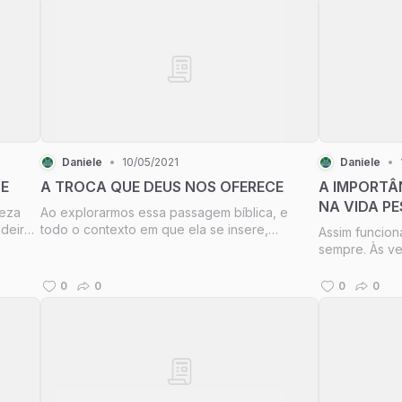
Daniele
•
10/05/2021
Daniele
•
CE
A TROCA QUE DEUS NOS OFERECE
A IMPORTÂ
NA VIDA PE
ueza
Ao explorarmos essa passagem bíblica, e
IGREJA
deira
todo o contexto em que ela se insere,
Assim funcion
izado
podemos tirar uma grande lição para as
sempre. Às v
a
nossas vidas a partir do relacionamento de
projeto ao qu
Deus com Abraão: Deus nos chama para uma
mês, por exe
0
0
0
0
troca, a qual consiste em abrir mão de toda
nos lembrar d
vanta
projeto da ar
perseveran