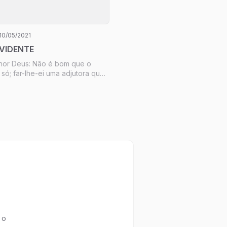
10/05/2021
OVIDENTE
nhor Deus: Não é bom que o
só; far-lhe-ei uma adjutora que
ue diante dele. Havendo, pois,
 formado da terra todo animal
da ave dos céus, os trouxe a
e ver como lhes...
 o