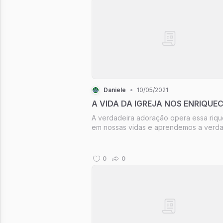
Daniele
•
10/05/2021
A VIDA DA IGREJA NOS ENRIQUE
A verdadeira adoração opera essa riq
em nossas vidas e aprendemos a verda
adoração com Cristo. Então, tal aprend
se desenvolve e se expande na vida d
igreja, que é seu corpo.
0
0