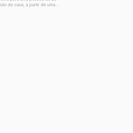
ndo de casa, a partir de uma
ma reunião no Google Meet,
e mentalizar o que os grandes
rança escreveram ao longo dos