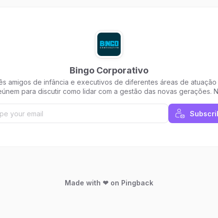
Bingo Corporativo
ês amigos de infância e executivos de diferentes áreas de atuação
eúnem para discutir como lidar com a gestão das novas gerações. 
dcast ou nessa newsletter, Abramo, Shapoka e Salomão te convida
refletir sobre pessoas e mercado de trabalho.
Subscri
Made with ❤ on Pingback