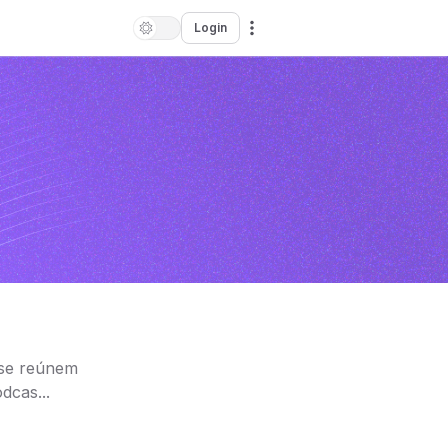
Login
 se reúnem
dcas...