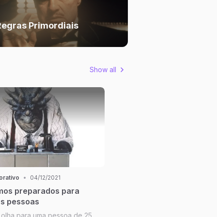
Regras Primordiais
Show all
orativo
•
04/12/2021
mos preparados para
as pessoas
olha para uma pessoa de 25