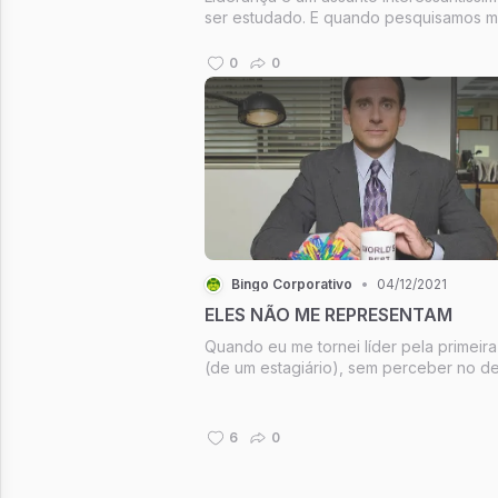
ser estudado. E quando pesquisamos m
sobre liderança é muito comum acharm
listas de regras para se liderar. “As 20 r
0
0
“As 10 regras”...
Bingo Corporativo
•
04/12/2021
ELES NÃO ME REPRESENTAM
Quando eu me tornei líder pela primeir
(de um estagiário), sem perceber no de
eu já sabia que era uma coisa que eu q
muito fazer. Sem romantismo. Não acho
esteja ligado a uma vontade específica
6
0
ajudar, de formar, ou de ...