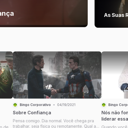
ança
As Suas 
Bingo Corporativo
•
04/19/2021
Bingo Corp
Sobre Confiança
Nós não fo
liderar ess
Pensa comigo. Dia normal. Você chega pra
trabalhar, seja física ou remotamente. Qual a
mo de
Quando você 