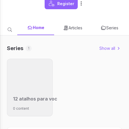
Register
Home
Articles
Series
Series
Show all
1
12 atalhos para você desbloquear growth dentro 
0 content