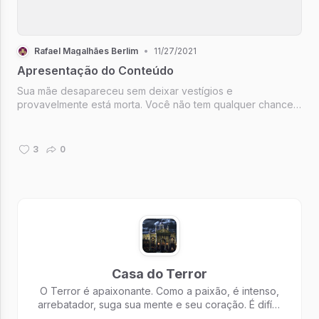
Rafael Magalhães Berlim
•
11/27/2021
Apresentação do Conteúdo
Sua mãe desapareceu sem deixar vestígios e
provavelmente está morta. Você não tem qualquer chance
de encontrá-la ou sequer seus restos, nunca mais ouvirá
sua voz. A porta do seu quarto se abre lentamente e o
ranger te acorda do sono, antes qu...
3
0
Casa do Terror
O Terror é apaixonante. Como a paixão, é intenso,
arrebatador, suga sua mente e seu coração. É difícil
esquecer um grande susto, tal como um grande