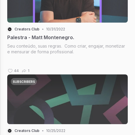
Creators Club
•
10/31/2022
Palestra - Matt Montenegro.
Seu conteúdo, suas regras. Como criar, engajar, monetizar
e mensurar de forma profissional.
44
1
SUBSCRIBERS
Creators Club
•
10/25/2022