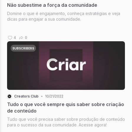
Não subestime a força da comunidade
Domine o que é engajamento, conheça estratégias e veja
dicas para engajar a sua comunidade.
4
0
SUBSCRIBERS
Creators Club
•
10/21/2022
Tudo o que você sempre quis saber sobre criação
de conteúdo
Tudo que você precisa saber sobre produção de conteúdo
para o sucesso da sua comunidade. Acesse agora!