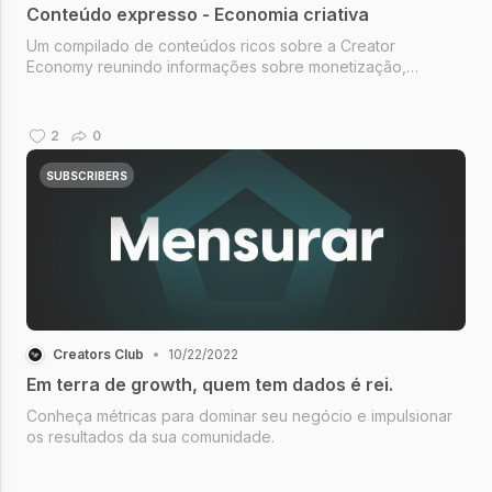
Conteúdo expresso - Economia criativa
Um compilado de conteúdos ricos sobre a Creator
Economy reunindo informações sobre monetização,
métricas, engajamento e criação de conteúdo.
2
0
SUBSCRIBERS
Creators Club
•
10/22/2022
Em terra de growth, quem tem dados é rei.
Conheça métricas para dominar seu negócio e impulsionar
os resultados da sua comunidade.