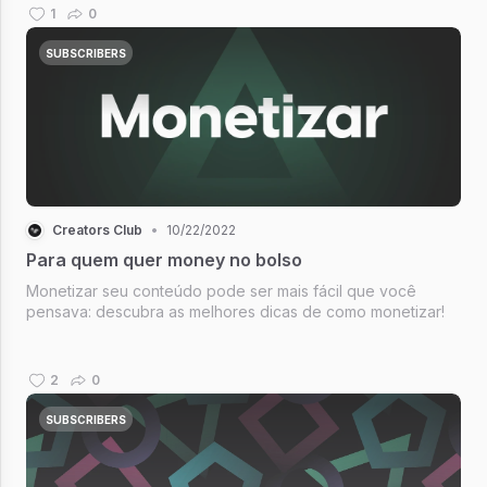
1
0
SUBSCRIBERS
Creators Club
•
10/22/2022
Para quem quer money no bolso
Monetizar seu conteúdo pode ser mais fácil que você
pensava: descubra as melhores dicas de como monetizar!
2
0
SUBSCRIBERS