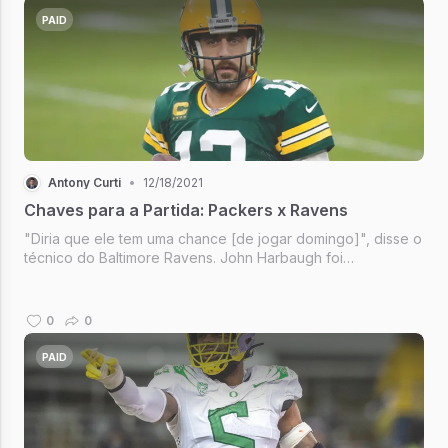
PAID
Antony Curti
•
12/18/2021
Chaves para a Partida: Packers x Ravens
"Diria que ele tem uma chance [de jogar domingo]", disse o
técnico do Baltimore Ravens. John Harbaugh foi
perguntado sobre Lamar Jackson, mais uma entre as muitas
lesões do time nesta temporada. O status é incerto. Lamar
tem participação ques...
0
0
PAID