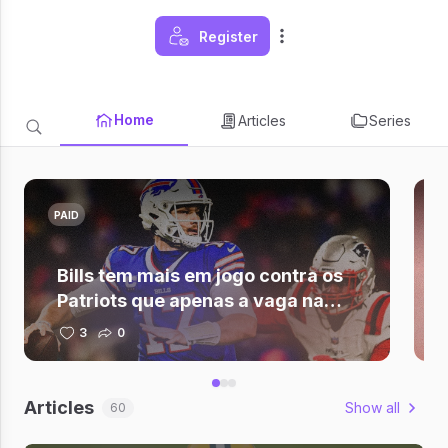
Register
Home
Articles
Series
PAID
Bills tem mais em jogo contra os
Patriots que apenas a vaga na
semifinal da AFC
3
0
Articles
Show all
60