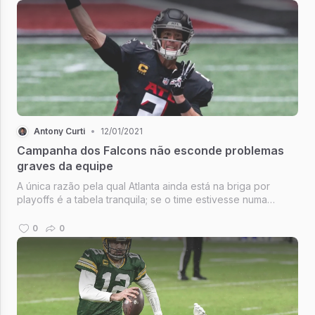
entrar. É uma var...
Antony Curti
•
12/01/2021
Campanha dos Falcons não esconde problemas
graves da equipe
A única razão pela qual Atlanta ainda está na briga por
playoffs é a tabela tranquila; se o time estivesse numa
divisão mais difícil, os Falcons já estariam eliminados
0
0