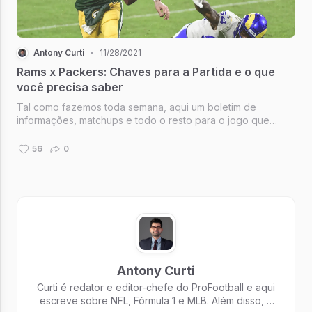
Antony Curti
•
11/28/2021
Rams x Packers: Chaves para a Partida e o que
você precisa saber
Tal como fazemos toda semana, aqui um boletim de
informações, matchups e todo o resto para o jogo que
comento na ESPN e Star +. Vamos ampliar um pouco o
escopo com o Duelo do Jogo e como fizemos na quinta-
56
0
feira no Thanksgiving, dar um panoram...
Antony Curti
Curti é redator e editor-chefe do ProFootball e aqui
escreve sobre NFL, Fórmula 1 e MLB. Além disso, é