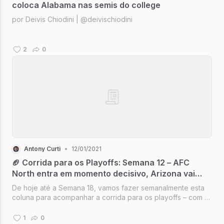
coloca Alabama nas semis do college
por Deivis Chiodini | @deivischiodini
2
0
Antony Curti
•
12/01/2021
🏈 Corrida para os Playoffs: Semana 12 – AFC
North entra em momento decisivo, Arizona vai
encaminhando NFC West
De hoje até a Semana 18, vamos fazer semanalmente esta
coluna para acompanhar a corrida para os playoffs – com a
classificação atual das conferências e algumas notas sobre
times que sobem, descem e que estão na briga ou pode
1
0