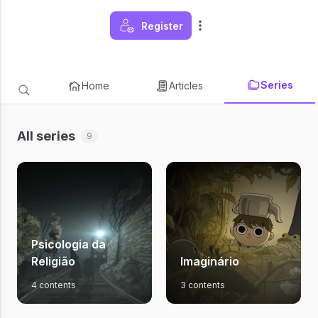
Register
Series
Home
Articles
All series
9
Psicologia da
Religião
Imaginário
4 contents
3 contents