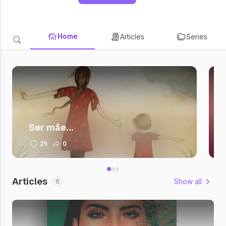
Home
Articles
Series
Ser mãe...
25
0
Articles
Show all
6