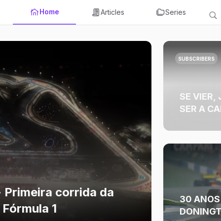
Home
Articles
Series
SUBSCRIBERS
SE VIER,
SER A C
2023
 Primeira corrida da
30 ANOS
Fórmula 1
DONINGT