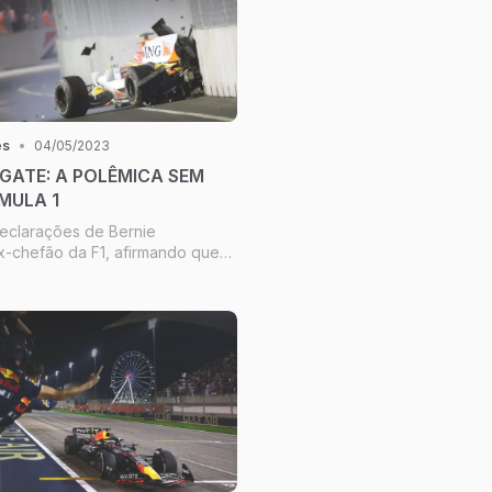
es
•
04/05/2023
GATE: A POLÊMICA SEM
MULA 1
eclarações de Bernie
x-chefão da F1, afirmando que
o então presidente da FIA, Max
m do acidente proposital de
uet reacenderam uma das mais
as da história recente da...