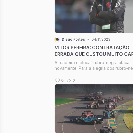
Diego Fortes
•
04/11/2023
VÍTOR PEREIRA: CONTRATAÇÃO
ERRADA QUE CUSTOU MUITO CA
A “cadeira elétrica” rubro-negra ataca
novamente. Para a alegria dos rubro-ne
Vítor pereira foi desligado do Flamengo
recente derrota vergonhosa para o
0
0
Fluminense na final do Campeonato Car
foi a gota d'água para a diretoria, que ..