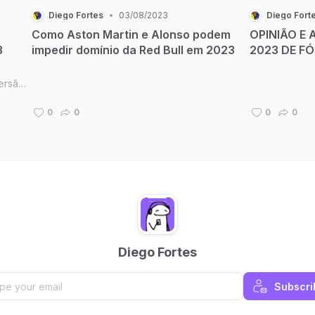
Diego Fortes
•
03/08/2023
Diego Fort
Como Aston Martin e Alonso podem
OPINIÃO E
3
impedir domínio da Red Bull em 2023
2023 DE FO
DOMINA A 
COMEÇO D
ersão
ano
da
0
0
0
0
s
a ...
Diego Fortes
Subscri