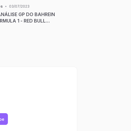
es
•
03/07/2023
 ANÁLISE GP DO BAHREIN
́RMULA 1 - RED BULL
CATEGORIA NESSE
E TEMPORADA
be