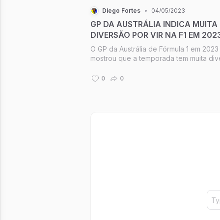
Diego Fortes
•
04/05/2023
GP DA AUSTRÁLIA INDICA MUITA
DIVERSÃO POR VIR NA F1 EM 202
O GP da Austrália de Fórmula 1 em 2023
mostrou que a temporada tem muita div
reservada para oferecer ao longo do 
para nós, famigerados fãs de carros e 
0
0
categoria. Ver as Mercedes “saindo da
sombras” e dando um pouco de trabalho 