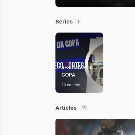
Series
1
RESUMÃO DA
COPA
20 contents
Articles
35