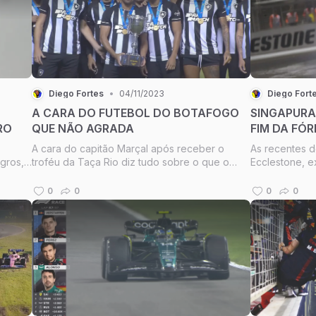
Diego Fortes
•
04/11/2023
Diego Fort
A CARA DO FUTEBOL DO BOTAFOGO
SINGAPURA
RO
QUE NÃO AGRADA
FIM DA FÓR
A cara do capitão Marçal após receber o
As recentes d
gros,
troféu da Taça Rio diz tudo sobre o que o
Ecclestone, e
. A
Botafogo apresentou até agora, com pouco
tanto ele com
mais de um ano de Luís Castro no comando da
Mosley, sabia
0
0
0
0
ioca
equipe, observamos uma involução que passa
Nelsinho Piq
.
pelo meio-campo pouco criativo e...
sérias polêmic