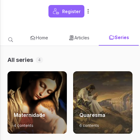
Register
Series
Home
Articles
All series
4
Maternidade
Quaresma
4 contents
6 contents