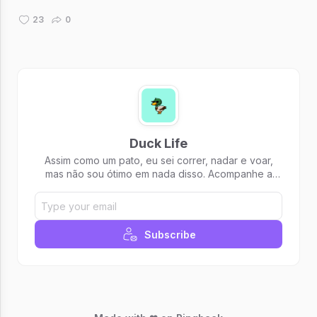
como seus pontos altos e baixos. Escrevo em uma manhã -
quase tarde - de ...
23
0
Duck Life
Assim como um pato, eu sei correr, nadar e voar,
mas não sou ótimo em nada disso. Acompanhe a
minha busca profissional
Subscribe