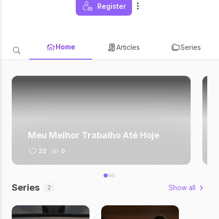
Register
Home
Articles
Series
Meu Melhor Trabalho Até Hoje
22
0
Series
Show all
2