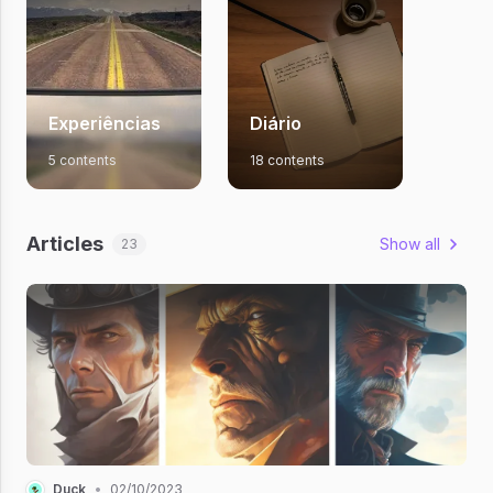
Experiências
Diário
5 contents
18 contents
Articles
Show all
23
Duck
•
02/10/2023