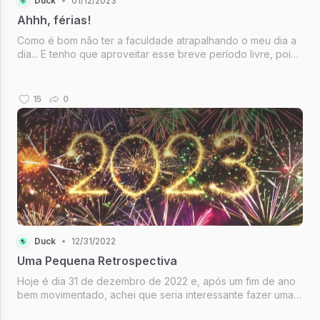
Duck
•
01/12/2023
Ahhh, férias!
Como é bom não ter a faculdade atrapalhando o meu dia a
dia... E tenho que aproveitar esse breve período livre, pois
mês que vem vou começar a adiantar o meu TCC. Mas
enquanto esse momento não chega, estou conseguindo ler
(o livro que estou l...
15
0
Duck
•
12/31/2022
Uma Pequena Retrospectiva
Hoje é dia 31 de dezembro de 2022 e, após um fim de ano
bem movimentado, achei que seria interessante fazer uma
pequena retrospectiva do que foi esse ano pra mim, assim