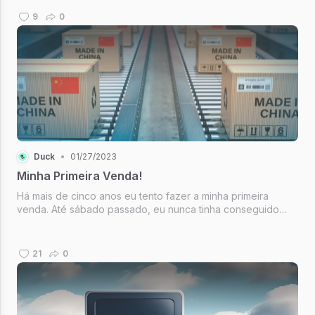
projeto relacionado...
9
0
Duck
•
01/27/2023
Minha Primeira Venda!
Há mais de cinco anos eu tento fazer a minha primeira
venda. Até sábado passado, eu nunca tinha conseguido
fazer uma venda sequer nos negócios que eu criei. Talvez,
porque vender nunca tinha sido uma prioridade pra mim. Eu
sou um sonhador e s...
21
0