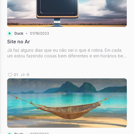
Duck
•
01/18/2023
Site no Ar
Já faz alguns dias que eu não sei o que é rotina. Em cada
um estou fazendo coisas bem diferentes e em horários bem
aleatórios. Como reflexo disso, o texto de hoje está sendo
escrito de madrugada (e ao som de Phil Collins). E,
diferentemente d...
21
0