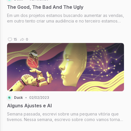
The Good, The Bad And The Ugly
Em um dos projetos estamos buscando aumentar as vendas,
em outro tento criar uma audiência e no terceiro estamos
começando do zero. Se não bastasse essa confusão, eu
ainda resolvi escrever sobre ela semanalmente nesse blog.
E a cereja do bolo...
15
0
Duck
•
02/02/2023
Alguns Ajustes e AI
Semana passada, escrevi sobre uma pequena vitória que
tivemos. Nessa semana, escrevo sobre como vamos tornar
essa vitória maior e recorrente. Também vou falar sobre um
novo projeto que começarei nos próximos dias. É aquele