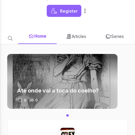
Register
Home
Articles
Series
Até onde vai a toca do coelho?
0
0