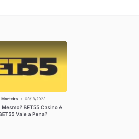
a Monteiro
•
08/18/2023
 Mesmo? BET55 Casino é
BET55 Vale a Pena?