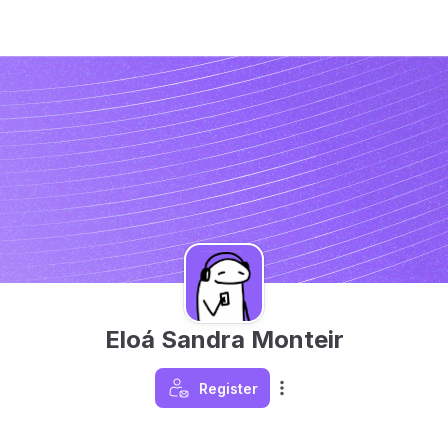
Eloá Sandra Monteir
Register