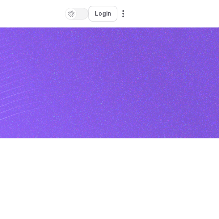
Login