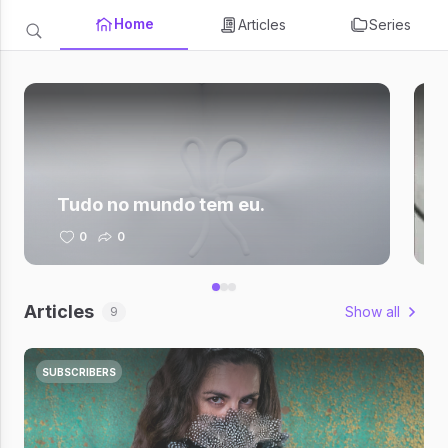
Home
Articles
Series
Tudo no mundo tem eu.
0
0
Articles
Show all
9
SUBSCRIBERS