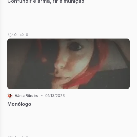
Confundir é arma, rir é munição
0
0
Vânia Ribeiro
•
01/13/2023
Monólogo