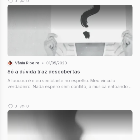
0
0
Vânia Ribeiro
•
01/05/2023
Só a dúvida traz descobertas
A loucura é meu semblante no espelho. Meu vínculo
verdadeiro. Nada espero sem conflito, a música entoando é
grito. Mas não de desespero.A calma é habilidade perdida.
Não sei se quero reencontrá-la, eu quero o que pulsa e me
faz duvidar. Só a ...
0
0