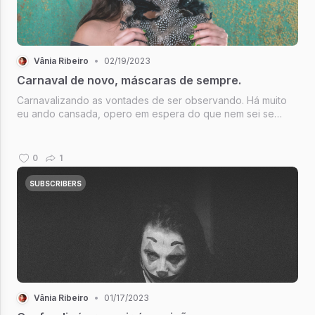
Vânia Ribeiro
•
02/19/2023
Carnaval de novo, máscaras de sempre.
Carnavalizando as vontades de ser observando. Há muito
eu ando cansada, opero em espera do que nem sei se
chega. Ando sentindo calor como quem vive de tédio. Será
que há remédio?
0
1
SUBSCRIBERS
Vânia Ribeiro
•
01/17/2023