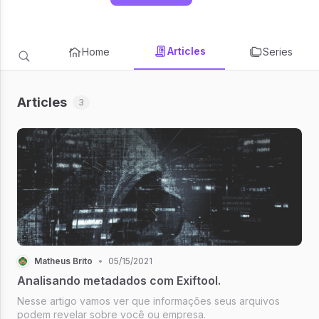
Articles
Home
Series
Articles
3
Matheus Brito
•
05/15/2021
Analisando metadados com Exiftool.
Nesse artigo vamos ver que informações seus arquivos
podem revelar sobre você ou empresa.